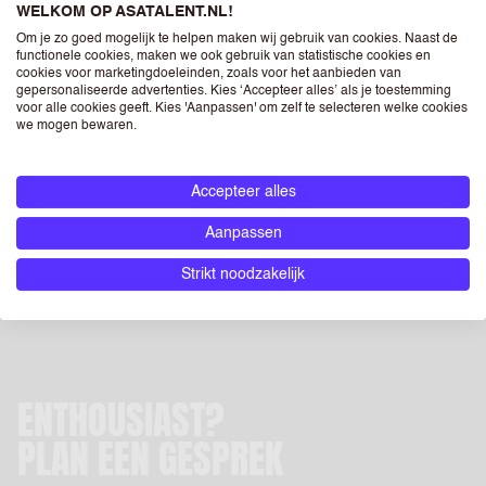
WELKOM OP ASATALENT.NL!
Om je zo goed mogelijk te helpen maken wij gebruik van cookies. Naast de
Dit doen we al meer dan vijftig jaar, dus durven we
functionele cookies, maken we ook gebruik van statistische cookies en
best te zeggen dat we hier goed in zijn geworden.
cookies voor marketingdoeleinden, zoals voor het aanbieden van
gepersonaliseerde advertenties. Kies ‘Accepteer alles’ als je toestemming
Naast talent vinden dat precies past op je werkvloer,
voor alle cookies geeft. Kies 'Aanpassen' om zelf te selecteren welke cookies
we mogen bewaren.
denken we proactief mee over je groeistrategie en wie
er over vijf jaar op je vloer past. En natuurlijk blijven in
gesprek over hoe jij het meest uit je talent haalt en
Accepteer alles
hoe je jongvolwassenen de beste carrièrestappen
Aanpassen
zetten.
Strikt noodzakelijk
ENTHOUSIAST?
PLAN EEN GESPREK