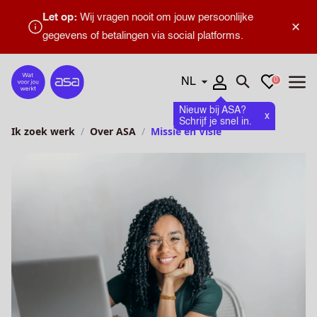
Let op:
Wij vragen nooit om jouw persoonlijke
×
gegevens of betalingen via social platforms.
Talen
Favorieten
0
Home
Zoeken openen
Menu
Nieuw bij ASA?
x
Schrijf je snel in.
Ik zoek werk
Over ASA
Missie en Visie