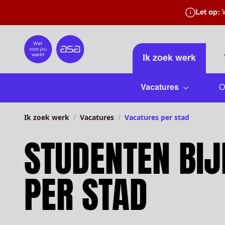
Let op:
W
Home
Ik zoek werk
Vacatures
O
Submenu 
Ik zoek werk
Vacatures
Vacatures per stad
STUDENTEN BI
PER STAD