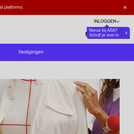
×
al platforms.
INLOGGEN
Nieuw bij ASA?
Talen
x
Favoriete
0
Schrijf je snel in.
Zoeken openen
Vestigingen