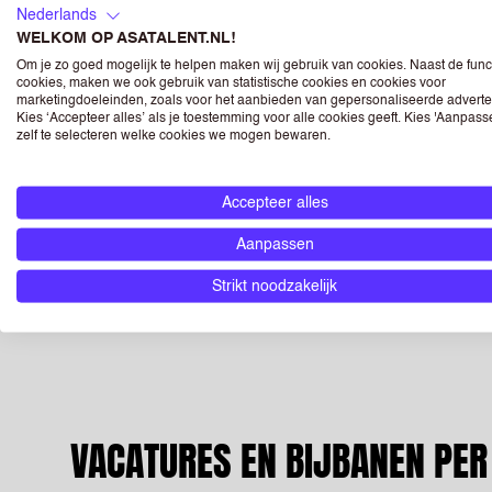
Nederlands
NIJMEGEN
ROT
WELKOM OP ASATALENT.NL!
Om je zo goed mogelijk te helpen maken wij gebruik van cookies. Naast de func
cookies, maken we ook gebruik van statistische cookies en cookies voor
Bekijk de leukste (bij)banen >
Bekijk d
marketingdoeleinden, zoals voor het aanbieden van gepersonaliseerde adverte
Kies ‘Accepteer alles’ als je toestemming voor alle cookies geeft. Kies 'Aanpas
zelf te selecteren welke cookies we mogen bewaren.
ZWOLLE
Accepteer alles
Bekijk de leukste (bij)banen >
Aanpassen
Strikt noodzakelijk
VACATURES EN BIJBANEN PER