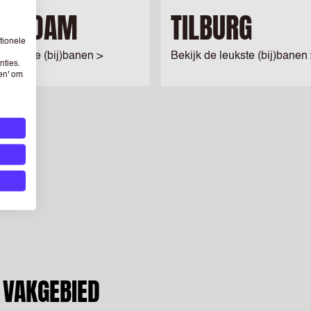
TERDAM
TILBURG
tionele
e leukste (bij)banen >
Bekijk de leukste (bij)banen
nties.
sen' om
 VAKGEBIED