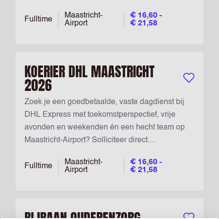
Maastricht-
€ 16,60 -
Fulltime
Airport
€ 21,58
KOERIER DHL MAASTRICHT
2026
Bewaar vac
Zoek je een goedbetaalde, vaste dagdienst bij
DHL Express met toekomstperspectief, vrije
avonden en weekenden én een hecht team op
Maastricht-Airport? Solliciteer direct....
Maastricht-
€ 16,60 -
Fulltime
Airport
€ 21,58
BIJBAAN OUDERENZORG