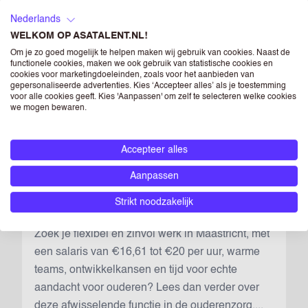
Bewaar vac
Nederlands
Zoek je een flexibele bijbaan in Heerlen met een
WELKOM OP ASATALENT.NL!
uurloon tussen €15,90 en €21, volgens cao
Om je zo goed mogelijk te helpen maken wij gebruik van cookies. Naast de
VVT? In onze warme, kleinschalige zorgteams
functionele cookies, maken we ook gebruik van statistische cookies en
combineer je studie of gezin met betekenisvol
cookies voor marketingdoeleinden, zoals voor het aanbieden van
gepersonaliseerde advertenties. Kies ‘Accepteer alles’ als je toestemming
werk en veel ruimte om te leren en mee te
voor alle cookies geeft. Kies 'Aanpassen' om zelf te selecteren welke cookies
we mogen bewaren.
denken. Bouw aan je toekomst in de zorg, terwijl
je vandaag al het verschil maakt. 💙...
Parttime
Heerlen
€ 15,90 - € 21
Accepteer alles
Aanpassen
ZORGKUNDIGE
Strikt noodzakelijk
Bewaar vac
Zoek je flexibel en zinvol werk in Maastricht, met
een salaris van €16,61 tot €20 per uur, warme
teams, ontwikkelkansen en tijd voor echte
aandacht voor ouderen? Lees dan verder over
deze afwisselende functie in de ouderenzorg....