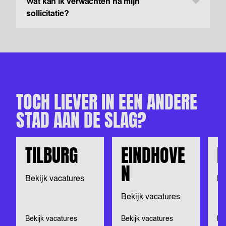
Wat kan ik verwachten na mijn
sollicitatie?
TOCH LIEVER IN EEN ANDERE
STAD AAN DE SLAG?
TILBURG
EINDHOVE
N
N
Bekijk vacatures
Be
Bekijk vacatures
Bekijk vacatures
Bekijk vacatures
Be