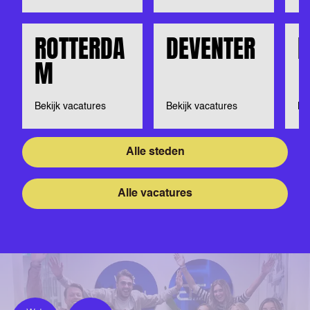
ROTTERDA
DEVENTER
D
M
Bekijk vacatures
Bekijk vacatures
Be
Alle steden
Alle vacatures