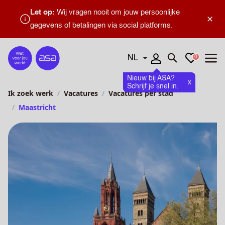
Let op:
Wij vragen nooit om jouw persoonlijke
×
gegevens of betalingen via social platforms.
Talen
Favorieten
0
Home
Zoeken openen
Menu
Nieuw bij ASA?
x
Schrijf je snel in.
Ik zoek werk
Vacatures
Vacatures per stad
Maastricht