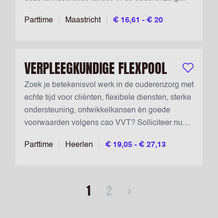
Parttime
Maastricht
€ 16,61 - € 20
VERPLEEGKUNDIGE FLEXPOOL
Bewaar vac
Zoek je betekenisvol werk in de ouderenzorg met
echte tijd voor cliënten, flexibele diensten, sterke
ondersteuning, ontwikkelkansen én goede
voorwaarden volgens cao VVT? Solliciteer nu....
Parttime
Heerlen
€ 19,05 - € 27,13
1
2
>