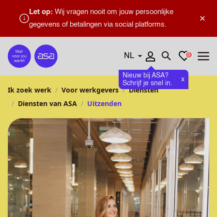
Let op:
Wij vragen nooit om jouw persoonlijke
×
gegevens of betalingen via social platforms.
Talen
Favorieten
0
Home
Zoeken openen
Menu
Nieuw bij ASA?
x
Schrijf je snel in.
Ik zoek werk
Voor werkgevers
Diensten
Diensten van ASA
Uitzenden