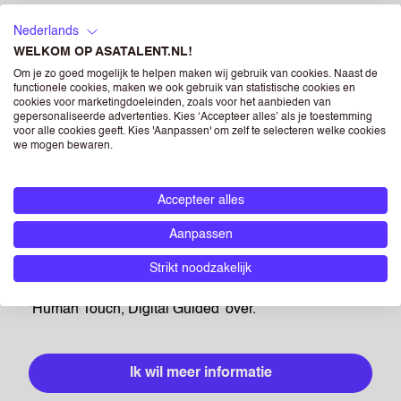
zodat wij kunnen vinden wat voor hen én voor jou
Nederlands
werkt.
WELKOM OP ASATALENT.NL!
Om je zo goed mogelijk te helpen maken wij gebruik van cookies. Naast de
functionele cookies, maken we ook gebruik van statistische cookies en
Ook recruitment kan steeds slimmer en innovatiever.
cookies voor marketingdoeleinden, zoals voor het aanbieden van
gepersonaliseerde advertenties. Kies ‘Accepteer alles’ als je toestemming
We vinden dus altijd een passende, creatieve
voor alle cookies geeft. Kies 'Aanpassen' om zelf te selecteren welke cookies
oplossing om onze ASA-vacatures in te vullen. Zo
we mogen bewaren.
werken er natuurlijk alleen mensen die willen werken
bij een uitzendbureau, maar investeren we ook in
Accepteer alles
online recruiters, digitaliseren waar het kan en samen
Aanpassen
met Growth Hackers recruiten we op een manier die
bij de doelgroep past. Meer weten over hoe digitaal en
Strikt noodzakelijk
innovatief we werken? Wij schreven er de trendpaper
‘Human Touch, Digital Guided’ over.
Ik wil meer informatie