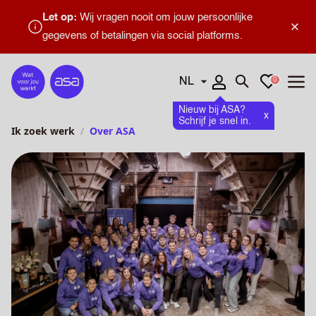
Let op:
Wij vragen nooit om jouw persoonlijke
×
gegevens of betalingen via social platforms.
Talen
Favorieten
0
Home
Zoeken openen
Menu
Nieuw bij ASA?
x
Schrijf je snel in.
Ik zoek werk
Over ASA