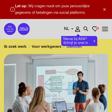
Let op:
Wij vragen nooit om jouw persoonlijke
×
gegevens of betalingen via social platforms.
Talen
Favorieten
0
Home
Zoeken openen
Menu
Nieuw bij ASA?
x
Schrijf je snel in.
Ik zoek werk
Voor werkgevers
Diensten