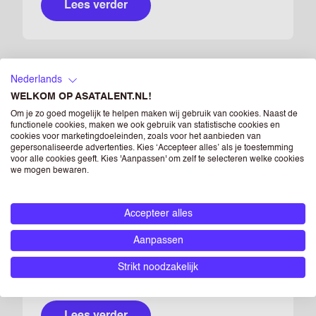
Lees verder
Nederlands
UITZENDEN
WELKOM OP ASATALENT.NL!
Om je zo goed mogelijk te helpen maken wij gebruik van cookies. Naast de
functionele cookies, maken we ook gebruik van statistische cookies en
cookies voor marketingdoeleinden, zoals voor het aanbieden van
gepersonaliseerde advertenties. Kies ‘Accepteer alles’ als je toestemming
voor alle cookies geeft. Kies 'Aanpassen' om zelf te selecteren welke cookies
Lees verder
we mogen bewaren.
Accepteer alles
SNELLE LEVERING
Aanpassen
Strikt noodzakelijk