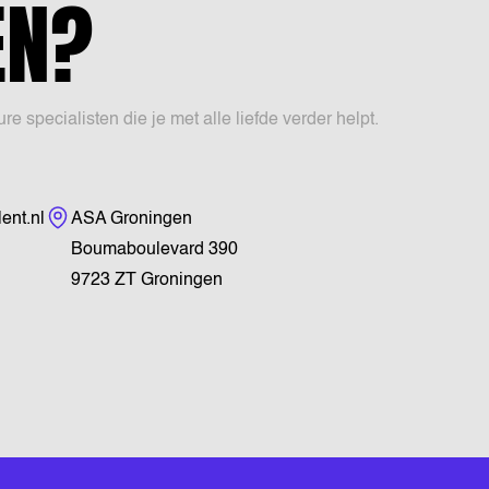
EN?
specialisten die je met alle liefde verder helpt.
Bezoekadres
ent.nl
ASA Groningen
Boumaboulevard 390
9723 ZT Groningen