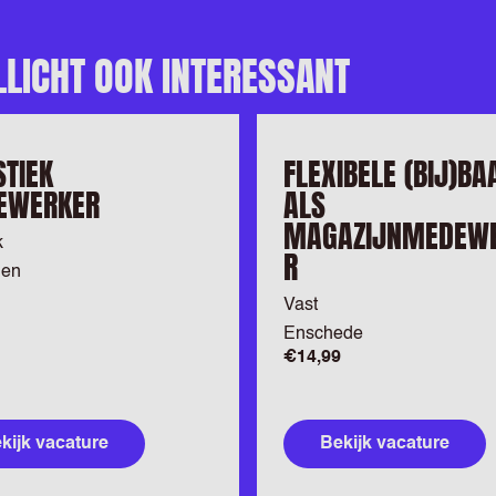
LLICHT OOK INTERESSANT
STIEK
FLEXIBELE (BIJ)BA
EWERKER
ALS
MAGAZIJNMEDEW
k
R
gen
Vast
Enschede
€14,99
kijk vacature
Bekijk vacature