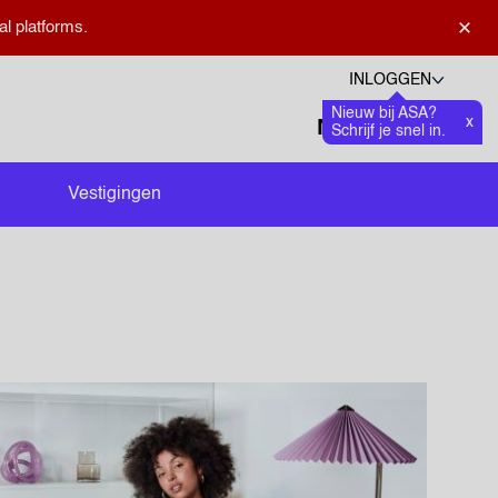
×
al platforms.
INLOGGEN
Nieuw bij ASA?
Talen
x
Favoriete
0
Schrijf je snel in.
Zoeken openen
Vestigingen