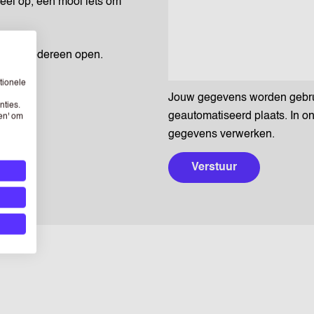
eel op, een mooi iets om
n voor iedereen open.
tionele
Jouw gegevens worden gebruik
nties.
geautomatiseerd plaats. In o
sen' om
gegevens verwerken.
Verstuur