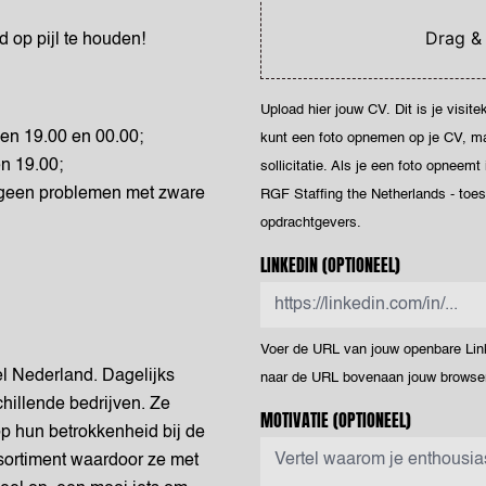
Drag &
d op pijl te houden!
Upload hier jouw CV. Dit is je visit
en 19.00 en 00.00;
kunt een foto opnemen op je CV, maar
n 19.00;
sollicitatie. Als je een foto opneemt
 geen problemen met zware
RGF Staffing the Netherlands - toe
opdrachtgevers.
LINKEDIN
(OPTIONEEL)
Voer de URL van jouw openbare Linke
el Nederland. Dagelijks
naar de URL bovenaan jouw browser
hillende bedrijven. Ze
MOTIVATIE
(OPTIONEEL)
 op hun betrokkenheid bij de
ssortiment waardoor ze met