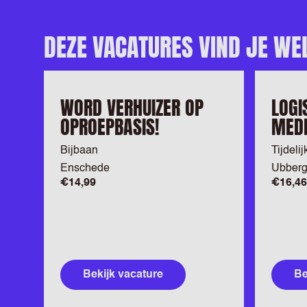
DEZE VACATURES VIND JE WE
WORD VERHUIZER OP
LOGI
OPROEPBASIS!
MED
Bijbaan
Tijdelij
Enschede
Ubber
€14,99
€16,46
Bekijk vacature
Be