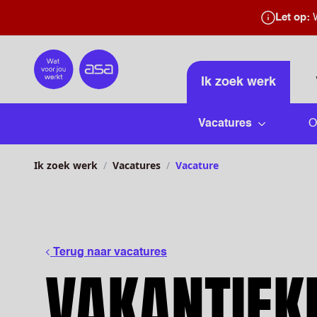
Let op:
W
Home
Ik zoek werk
Vacatures
O
Submenu 
Ik zoek werk
Vacatures
Vacature
Terug naar vacatures
VAKANTIEK