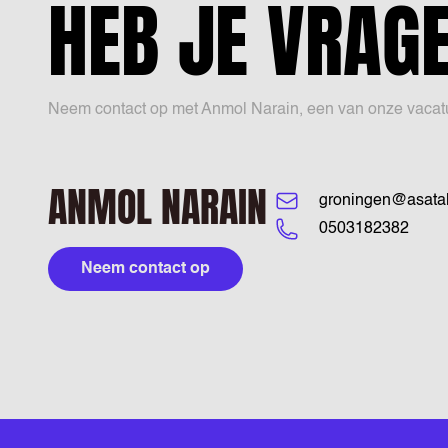
HEB JE VRAG
Neem contact op met Anmol Narain, een van onze vacature 
ANMOL NARAIN
groningen@asatal
0503182382
Neem contact op