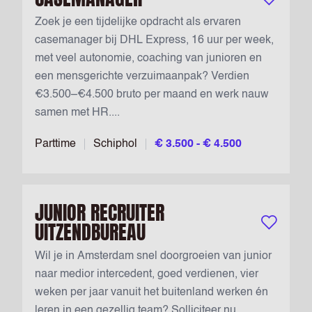
Bewaar vac
Zoek je een tijdelijke opdracht als ervaren
casemanager bij DHL Express, 16 uur per week,
met veel autonomie, coaching van junioren en
een mensgerichte verzuimaanpak? Verdien
€3.500–€4.500 bruto per maand en werk nauw
samen met HR....
Parttime
Schiphol
€ 3.500 - € 4.500
JUNIOR RECRUITER
UITZENDBUREAU
Bewaar vac
Wil je in Amsterdam snel doorgroeien van junior
naar medior intercedent, goed verdienen, vier
weken per jaar vanuit het buitenland werken én
leren in een gezellig team? Solliciteer nu....