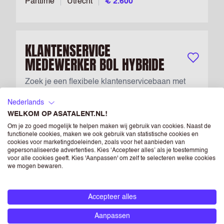
Parttime
Utrecht
€ 2.600
KLANTENSERVICE
MEDEWERKER BOL HYBRIDE
Bewaar vac
Zoek je een flexibele klantenservicebaan met
hybride werken in Utrecht, een bruto
Nederlands
maandsalaris vanaf €2840 (circa €16,34 per
WELKOM OP ASATALENT.NL!
uur) met hoge toeslagen, veel vrije dagen én
Om je zo goed mogelijk te helpen maken wij gebruik van cookies. Naast de
doorgroeikansen bij bol? Lees dan snel verder....
functionele cookies, maken we ook gebruik van statistische cookies en
cookies voor marketingdoeleinden, zoals voor het aanbieden van
gepersonaliseerde advertenties. Kies ‘Accepteer alles’ als je toestemming
Parttime
Utrecht
€ 2.840
voor alle cookies geeft. Kies 'Aanpassen' om zelf te selecteren welke cookies
we mogen bewaren.
Accepteer alles
JUNIOR RECRUITER
Bewaar vac
Aanpassen
Zoek jij in Amsterdam een hbo-startersfunctie