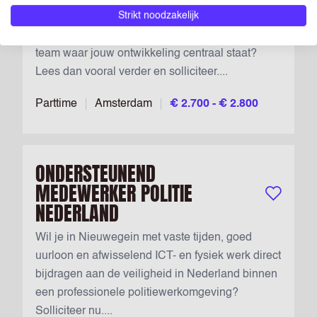
Strikt noodzakelijk
met snelle groeikansen, sterk totaalpakket,
internationale werkvrijheid en een informeel
team waar jouw ontwikkeling centraal staat?
Lees dan vooral verder en solliciteer....
Parttime
Amsterdam
€ 2.700 - € 2.800
ONDERSTEUNEND
MEDEWERKER POLITIE
Bewaar vac
NEDERLAND
Wil je in Nieuwegein met vaste tijden, goed
uurloon en afwisselend ICT- en fysiek werk direct
bijdragen aan de veiligheid in Nederland binnen
een professionele politiewerkomgeving?
Solliciteer nu....