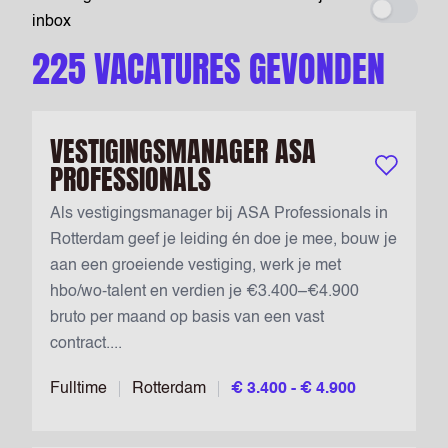
Maak ee
inbox
225 VACATURES GEVONDEN
VESTIGINGSMANAGER ASA
PROFESSIONALS
Bewaar vac
Als vestigingsmanager bij ASA Professionals in
Rotterdam geef je leiding én doe je mee, bouw je
aan een groeiende vestiging, werk je met
hbo/wo-talent en verdien je €3.400–€4.900
bruto per maand op basis van een vast
contract....
Fulltime
Rotterdam
€ 3.400 - € 4.900