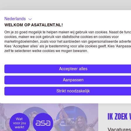
NU JE HIER TOCH BENT...
Nederlands
WELKOM OP ASATALENT.NL!
Op
onze website
vind je trouwens ook veel
sollicitati
Om je zo goed mogelijk te helpen maken wij gebruik van cookies. Naast de func
cookies, maken we ook gebruik van statistische cookies en cookies voor
marketingdoeleinden, zoals voor het aanbieden van gepersonaliseerde adverte
Kies ‘Accepteer alles’ als je toestemming voor alle cookies geeft. Kies 'Aanpas
zelf te selecteren welke cookies we mogen bewaren.
BEN JE WERKGEVER?
Accepteer alles
Dan inspireren wij je graag. Bekijk snel onze
werkgev
Aanpassen
Strikt noodzakelijk
IK ZOEK
Vacatures