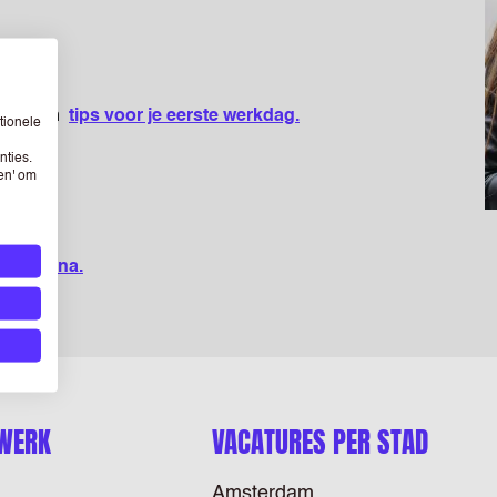
etips
en
tips voor je eerste werkdag.
tionele
nties.
sen' om
er pagina.
 WERK
VACATURES PER STAD
Amsterdam