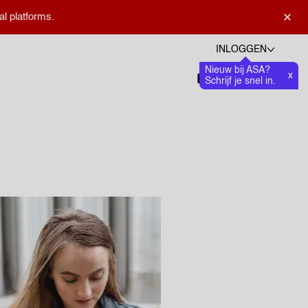
×
al platforms.
INLOGGEN
Nieuw bij ASA?
Talen
x
Favoriete
0
Schrijf je snel in.
Zoeken openen