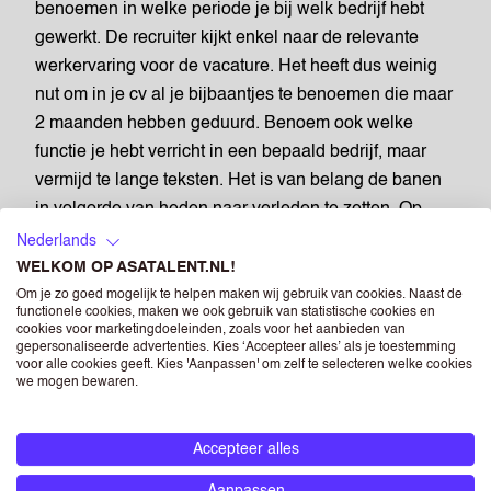
benoemen in welke periode je bij welk bedrijf hebt
gewerkt. De recruiter kijkt enkel naar de relevante
werkervaring voor de vacature. Het heeft dus weinig
nut om in je cv al je bijbaantjes te benoemen die maar
2 maanden hebben geduurd. Benoem ook welke
functie je hebt verricht in een bepaald bedrijf, maar
vermijd te lange teksten. Het is van belang de banen
in volgorde van heden naar verleden te zetten. Op
deze manier kan de recruiter het beste zien over
Nederlands
welke ervaring je beschikt en of je helemaal ready
WELKOM OP ASATALENT.NL!
bent voor de job.
Om je zo goed mogelijk te helpen maken wij gebruik van cookies. Naast de
functionele cookies, maken we ook gebruik van statistische cookies en
cookies voor marketingdoeleinden, zoals voor het aanbieden van
gepersonaliseerde advertenties. Kies ‘Accepteer alles’ als je toestemming
voor alle cookies geeft. Kies 'Aanpassen' om zelf te selecteren welke cookies
OPLEIDINGEN
we mogen bewaren.
Naast werkervaring zijn alle jaren zwoegen in de
Accepteer alles
schoolbanken ook zeker een plekje waardig op je cv.
Aanpassen