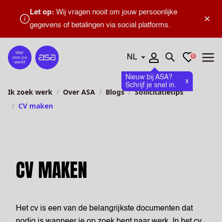
Let op:
Wij vragen nooit om jouw persoonlijke
×
gegevens of betalingen via social platforms.
Talen
Favorieten
0
Home
Zoeken openen
Menu
Nieuw bij ASA?
x
Schrijf je snel in.
Ik zoek werk
Over ASA
Blogs
Sollicitatietips
CV maken
CV MAKEN
Het cv is een van de belangrijkste documenten dat
nodig is wanneer je op zoek bent naar werk. In het cv