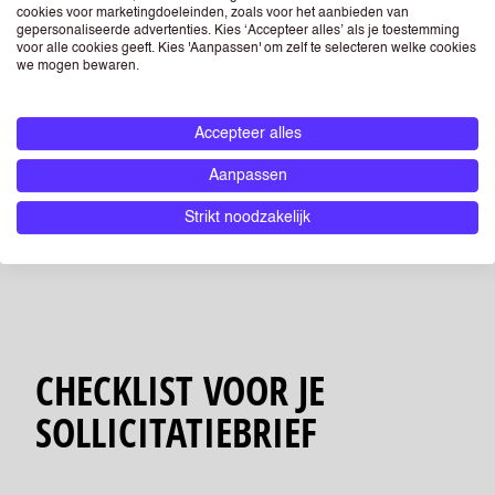
cookies voor marketingdoeleinden, zoals voor het aanbieden van
Gebruik geen uitroeptekens
gepersonaliseerde advertenties. Kies ‘Accepteer alles’ als je toestemming
Stel geen eisen aan de werkgever
voor alle cookies geeft. Kies 'Aanpassen' om zelf te selecteren welke cookies
we mogen bewaren.
Sla je bestand op als PDF
Maak geen spelfouten, dit komt niet professioneel
over
Accepteer alles
Sluit de brief niet af met groetjes, maar met
Aanpassen
vriendelijke groeten
Strikt noodzakelijk
CHECKLIST VOOR JE
SOLLICITATIEBRIEF