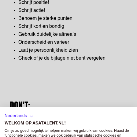
Schrijf positief
Schrijf actief
Benoem je sterke punten
Schrijf kort en bondig
Gebruik duidelijke alinea’s
Onderscheid en varieer
Laat je persoonlijkheid zien
Check of je de bijlage niet bent vergeten
DON’T:
Nederlands
Benoem niet je zwakke kanten
WELKOM OP ASATALENT.NL!
Gebruik geen clichés
Om je zo goed mogelijk te helpen maken wij gebruik van cookies. Naast de
Kopieer niet van anderen en gebruik je eigen stijl
functionele cookies, maken we ook gebruik van statistische cookies en