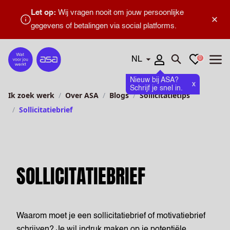
Let op:
Wij vragen nooit om jouw persoonlijke
×
gegevens of betalingen via social platforms.
Talen
Favorieten
0
Home
Zoeken openen
Menu
Nieuw bij ASA?
x
Schrijf je snel in.
Ik zoek werk
Over ASA
Blogs
Sollicitatietips
Sollicitatiebrief
SOLLICITATIEBRIEF
Waarom moet je een sollicitatiebrief of motivatiebrief
schrijven? Je wil indruk maken op je potentiële