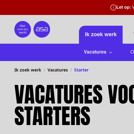
Let op:
W
Home
Ik zoek werk
Vacatures
O
Submenu 
Ik zoek werk
Vacatures
Starter
VACATURES VO
STARTERS