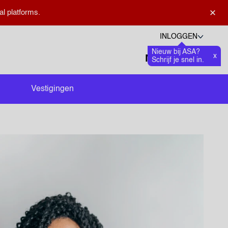
×
al platforms.
INLOGGEN
Nieuw bij ASA?
Talen
x
Favoriete
0
Schrijf je snel in.
Zoeken openen
Vestigingen