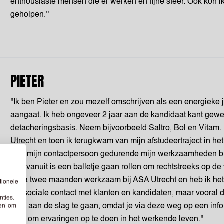
enthousiaste mensen die er werken en fijne sfeer. Ook kon ik
geholpen.''
PIETER
''Ik ben Pieter en zou mezelf omschrijven als een energieke
aangaat. Ik heb ongeveer 2 jaar aan de kandidaat kant gewe
detacheringsbasis. Neem bijvoorbeeld Saltro, Bol en Vitam. 
Utrecht en toen ik terugkwam van mijn afstudeertraject in h
was mijn contactpersoon gedurende mijn werkzaamheden bij 
daarvanuit is een balletje gaan rollen om rechtstreeks op de
bijna twee maanden werkzaam bij ASA Utrecht en heb ik het 
tionele
het sociale contact met klanten en kandidaten, maar vooral d
nties.
ASA aan de slag te gaan, omdat je via deze weg op een inf
sen' om
hebt om ervaringen op te doen in het werkende leven.''