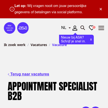
Let op:
Wij vragen nooit om jouw persoonlijke
×
gegevens of betalingen via social platforms.
Talen
Favorieten
0
Home
Zoeken openen
Menu
Nieuw bij ASA?
x
Schrijf je snel in.
Ik zoek werk
Vacatures
Vacature
Terug naar vacatures
APPOINTMENT SPECIALIST
B2B