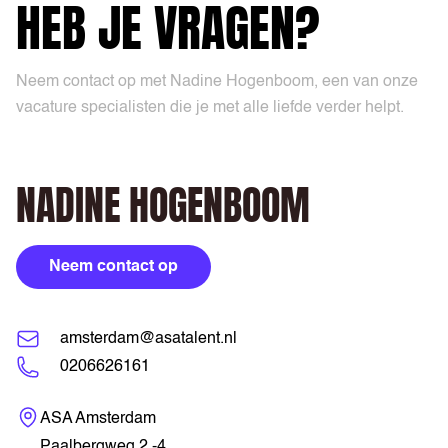
HEB JE VRAGEN?
Neem contact op met Nadine Hogenboom, een van onze
vacature specialisten die je met alle liefde verder helpt.
NADINE HOGENBOOM
Neem contact op
amsterdam@asatalent.nl
0206626161
Bezoekadres
ASA Amsterdam
Paalbergweg 2 -4