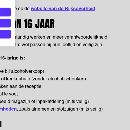
r vind je op de
website van de Rijksoverheid
.
N VAN 16 JAAR
en zelfstandig werken en meer verantwoordelijkheid
uiteraard wel passen bij hun leeftijd en veilig zijn.
6-jarige is:
e bij alcoholverkoop)
g of keukenhulp (zonder alcohol schenken)
aken aan de receptie
f te voet
beeld magazijn of inpakafdeling (mits veilig)
mheden
, zoals afnemen en stofzuigen (mits veilig)
N