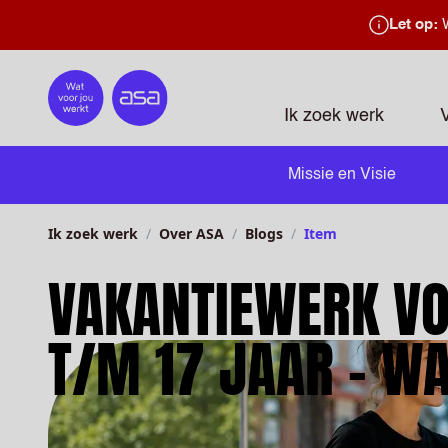
Let op:
W
Home
Ik zoek werk
Missie en Visie
Ik zoek werk
Over ASA
Blogs
Item
VAKANTIEWERK VO
T/M 17 JAAR – W