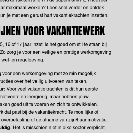
eeld al vakkenvullen in de supermarkt? En hoeveel
aar maximaal werken? Lees snel verder en ontdek
 kun je met een gerust hart vakantiekrachten inzetten.
IJNEN VOOR VAKANTIEWERK
 16 of 17 jaar inzet, is het goed om stil te staan bij
 Zo zorg je voor een veilige en prettige werkomgeving
 wet- en regelgeving.
 voor een werkomgeving met zo min mogelijk
tructies over het veilig uitvoeren van taken.
ur:
Voor veel vakantiekrachten is dit hun eerste
motiveerd en leergierig, maar hebben jouw
ken goed uit te voeren en zich te ontwikkelen.
 dat past bij de vakantiekracht. Te moeilijke of
 overbelasting of de afname van zijn/haar motivatie.
uldig:
Het is misschien niet in elke sector verplicht,