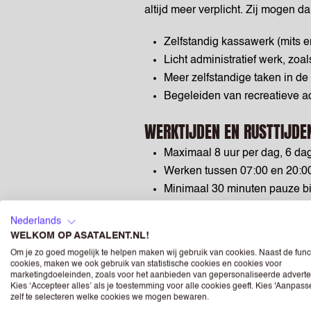
altijd meer verplicht. Zij mogen
Zelfstandig kassawerk (mits e
Licht administratief werk, zoa
Meer zelfstandige taken in de
Begeleiden van recreatieve act
WERKTIJDEN EN RUSTTIJDE
Maximaal 8 uur per dag, 6 da
Werken tussen 07:00 en 20:0
Minimaal 30 minuten pauze bi
VERGOEDING
Nederlands
WELKOM OP ASATALENT.NL!
Sinds de nieuwe cao-bepalingen i
Om je zo goed mogelijk te helpen maken wij gebruik van cookies. Naast de func
gelijkwaardig worden beloond vo
cookies, maken we ook gebruik van statistische cookies en cookies voor
marketingdoeleinden, zoals voor het aanbieden van gepersonaliseerde adverte
opdrachtgever. Voor medewerkers v
Kies ‘Accepteer alles’ als je toestemming voor alle cookies geeft. Kies 'Aanpas
zelf te selecteren welke cookies we mogen bewaren.
jeugdminimumloon dat binnen de b