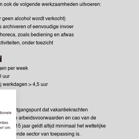
 dan ook de volgende werkzaamheden uitvoeren:
r geen alcohol wordt verkocht)
ls archiveren of eenvoudige invoer
 horeca, zoals bediening en afwas
iviteiten, onder toezicht
N
gen per week
0 uur
j werkdagen > 4,5 uur
s het uitgangspunt dat vakantiekrachten
tionele
lgens de arbeidsvoorwaarden en cao van de
nties.
anaf 15 jaar geldt altijd minimaal het wettelijke
sen' om
etreffende sector van toepassing is.