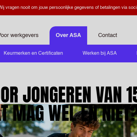
ij vragen nooit om jouw persoonlijke gegevens of betalingen via soci
Voor werkgevers
Over ASA
Contact
Keurmerken en Certificaten
Werken bij ASA
OR JONGEREN VAN 1
AT MAG WEL EN NIET