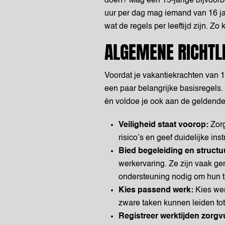
doen? Mag een 15-jarige bijvoorb
uur per dag mag iemand van 16 j
wat de regels per leeftijd zijn. Zo
ALGEMENE RICHTL
Voordat je vakantiekrachten van 15,
een paar belangrijke basisregels.
én voldoe je ook aan de geldende
Veiligheid staat voorop:
Zorg
risico’s en geef duidelijke ins
Bied begeleiding en structu
werkervaring. Ze zijn vaak ge
ondersteuning nodig om hun ta
Kies passend werk:
Kies werk
zware taken kunnen leiden tot
Registreer werktijden zorgv