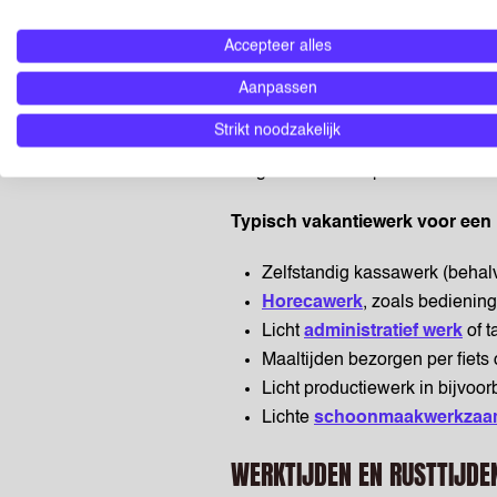
Meer algemene informatie hierove
Accepteer alles
VAKANTIEKRACHTE
Aanpassen
Strikt noodzakelijk
Vakantiekrachten van 16 jaar mog
dragen. Maar let op: het werk moet 
Typisch vakantiewerk voor een 1
Zelfstandig kassawerk (behalv
Horecawerk
, zoals bedienin
Licht
administratief werk
of t
Maaltijden bezorgen per fiets o
Licht productiewerk in bijvoor
Lichte
schoonmaakwerkzaa
WERKTIJDEN EN RUSTTIJDE