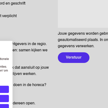
rd en geschrift
 verplicht
Jouw gegevens worden gebruik
geautomatiseerd plaats. In o
opdrachtgevers in de regio.
gegevens verwerken.
omgevingen: samen kijken we
Verstuur
tionele
nties.
 en werk dat aansluit op jouw
sen' om
ewoon blijven werken.
g op te doen in de horeca?
n voor iedereen open.