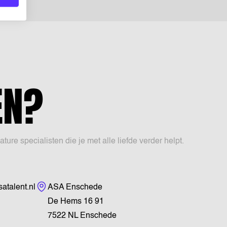
EN?
e specialisten die je met alle liefde verder helpt.
Bezoekadres
talent.nl
ASA Enschede
De Hems 16 91
7522 NL Enschede