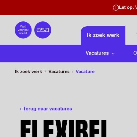
Let op:
W
Home
Ik zoek werk
Vacatures
O
Submenu 
Ik zoek werk
Vacatures
Vacature
Terug naar vacatures
FLEXIBEL