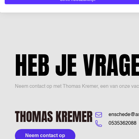
HEB JE VRAG
Neem contact op met Thomas Kremer, een van onze vacatur
THOMAS KREMER
enschede@asa
0535362088
Neem contact op