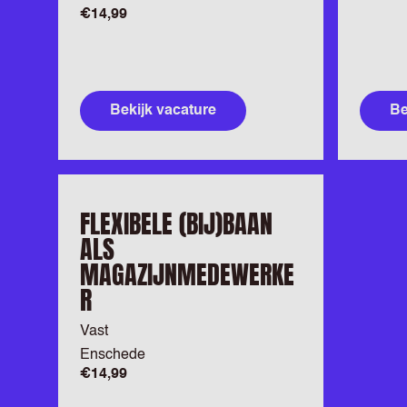
€14,99
Bekijk vacature
Be
FLEXIBELE (BIJ)BAAN
ALS
MAGAZIJNMEDEWERKE
R
Vast
Enschede
€14,99