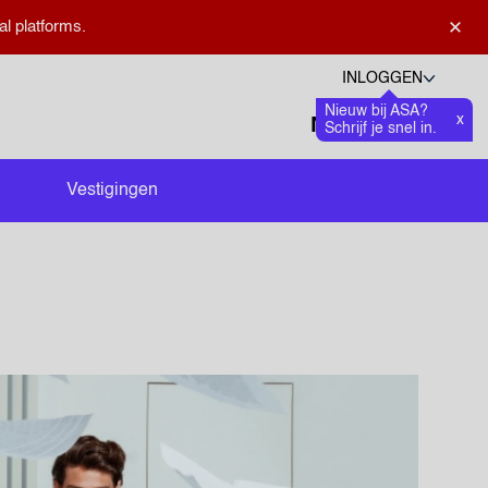
×
al platforms.
INLOGGEN
Nieuw bij ASA?
Talen
x
Favoriete
0
Schrijf je snel in.
Zoeken openen
Vestigingen