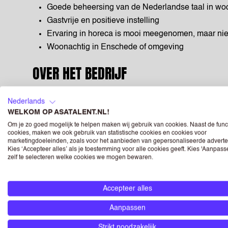
Goede beheersing van de Nederlandse taal in woo
Gastvrije en positieve instelling
Ervaring in horeca is mooi meegenomen, maar niet
Woonachtig in Enschede of omgeving
OVER HET BEDRIJF
Via ASA Enschede ga je aan de slag bij verschillende 
Nederlands
Van evenementenlocaties tot restaurants en bedrijfs
WELKOM OP ASATALENT.NL!
welke plek het beste bij jou past.
Om je zo goed mogelijk te helpen maken wij gebruik van cookies. Naast de func
cookies, maken we ook gebruik van statistische cookies en cookies voor
marketingdoeleinden, zoals voor het aanbieden van gepersonaliseerde adverte
ASA staat voor flexibel werken, persoonlijke aandacht
Kies ‘Accepteer alles’ als je toestemming voor alle cookies geeft. Kies 'Aanpas
planning. Bevalt het goed? Dan kun je na de zomer g
zelf te selecteren welke cookies we mogen bewaren.
Klaar om deze zomer geld te verdienen én werkervarin
Accepteer alles
Solliciteer direct en ontdek jouw mogelijkheden!
Aanpassen
Wij geloven in gelijke kansen en onze vacatures staa
Strikt noodzakelijk