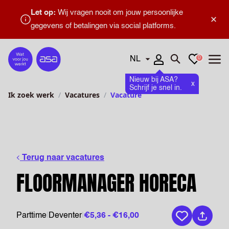
Let op:
Wij vragen nooit om jouw persoonlijke
×
gegevens of betalingen via social platforms.
Talen
Favorieten
0
Home
Zoeken openen
Menu
Nieuw bij ASA?
x
Schrijf je snel in.
Ik zoek werk
Vacatures
Vacature
Terug naar vacatures
FLOORMANAGER HORECA
Parttime
|
Deventer
|
€5,36 - €16,00
Bewaar vaca