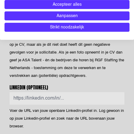
Accepteer alles
Drag & Drop je bestanden of
Bladeren
Aanpassen
Powered by PQINA
Strikt noodzakelijk
Upload hier jouw CV. Dit is je visitekaartje voor ons én voor
opdrachtgevers waar we je voorstellen. Je kunt een foto opnemen
op je CV, maar als je dit niet doet heeft dit geen negatieve
gevolgen voor je sollicitatie. Als je een foto opneemt in je CV dan
geef je ASA Talent - én de bedrijven die horen bij RGF Staffing the
Netherlands - toestemming om deze te verwerken en te
verstrekken aan (potentiële) opdrachtgevers.
LINKEDIN
(OPTIONEEL)
Voer de URL van jouw openbare LinkedIn-profiel in. Log gewoon in
op jouw Linkedin-profiel en zoek naar de URL bovenaan jouw
browser.