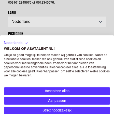
0031612345678 of 0612345678.
LAND
POSTCODE
Nederlands
WELKOM OP ASATALENT.NL!
CV
(OPTIONEEL)
Om je zo goed mogelijk te helpen maken wij gebruik van cookies. Naast de
functionele cookies, maken we ook gebruik van statistische cookies en
cookies voor marketingdoeleinden, zoals voor het aanbieden van
Drag & Drop je bestanden of
Bladeren
gepersonaliseerde advertenties. Kies ‘Accepteer alles’ als je toestemming
voor alle cookies geeft. Kies 'Aanpassen' om zelf te selecteren welke cookies
we mogen bewaren.
Powered by PQINA
Upload hier jouw CV. Dit is je visitekaartje voor ons én voor
Accepteer alles
opdrachtgevers waar we je voorstellen. Je kunt een foto opnemen
op je CV, maar als je dit niet doet heeft dit geen negatieve
Aanpassen
gevolgen voor je sollicitatie. Als je een foto opneemt in je CV dan
Strikt noodzakelijk
geef je ASA Talent - én de bedrijven die horen bij RGF Staffing the