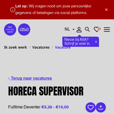
Let op:
Wij vragen nooit om jouw persoonlijke
×
gegevens of betalingen via social platforms.
Talen
Favorieten
0
Home
Zoeken openen
Menu
Nieuw bij ASA?
x
Schrijf je snel in.
Ik zoek werk
Vacatures
Vacature
Terug naar vacatures
HORECA SUPERVISOR
Fulltime
|
Deventer
|
€5,36 - €16,00
Bewaar vaca