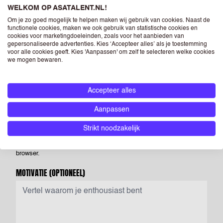
opdrachtgevers waar we je voorstellen. Je kunt een foto opnemen
WELKOM OP ASATALENT.NL!
op je CV, maar als je dit niet doet heeft dit geen negatieve
Om je zo goed mogelijk te helpen maken wij gebruik van cookies. Naast de
functionele cookies, maken we ook gebruik van statistische cookies en
gevolgen voor je sollicitatie. Als je een foto opneemt in je CV dan
cookies voor marketingdoeleinden, zoals voor het aanbieden van
geef je ASA Talent - én de bedrijven die horen bij RGF Staffing the
gepersonaliseerde advertenties. Kies ‘Accepteer alles’ als je toestemming
voor alle cookies geeft. Kies 'Aanpassen' om zelf te selecteren welke cookies
Netherlands - toestemming om deze te verwerken en te
we mogen bewaren.
verstrekken aan (potentiële) opdrachtgevers.
LINKEDIN
(OPTIONEEL)
Accepteer alles
Aanpassen
Voer de URL van jouw openbare LinkedIn-profiel in. Log gewoon in
Strikt noodzakelijk
op jouw Linkedin-profiel en zoek naar de URL bovenaan jouw
browser.
MOTIVATIE
(OPTIONEEL)