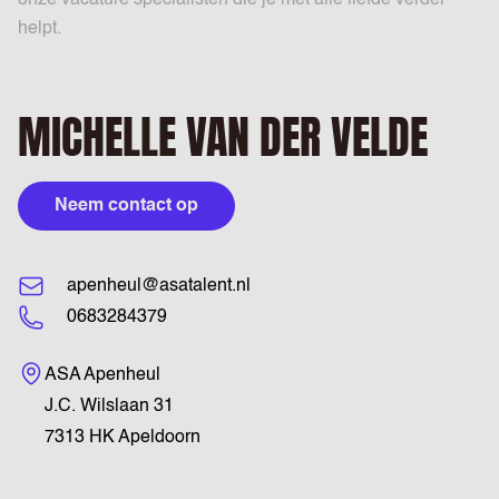
onze vacature specialisten die je met alle liefde verder
helpt.
MICHELLE VAN DER VELDE
Neem contact op
apenheul@asatalent.nl
0683284379
Bezoekadres
ASA Apenheul
J.C. Wilslaan 31
7313 HK Apeldoorn