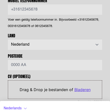
MOBIEL TELEFOONNUMMER
Voer een geldig telefoonnummer in. Bijvoorbeeld +31612345678,
0031612345678 of 0612345678.
LAND
POSTCODE
CV
(OPTIONEEL)
Drag & Drop je bestanden of
Bladeren
Powered by PQINA
Upload hier jouw CV. Dit is je visitekaartje voor ons én voor
Nederlands