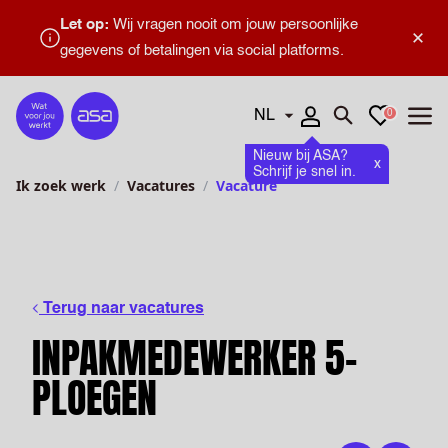
Let op:
Wij vragen nooit om jouw persoonlijke
×
gegevens of betalingen via social platforms.
Talen
Favorieten
0
Home
Zoeken openen
Menu
Nieuw bij ASA?
x
Schrijf je snel in.
Ik zoek werk
Vacatures
Vacature
Terug naar vacatures
INPAKMEDEWERKER 5-
PLOEGEN