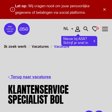
Let op:
Wij vragen nooit om jouw persoonlijke
×
gegevens of betalingen via social platforms.
Talen
Favorieten
0
Home
Zoeken openen
Menu
Nieuw bij ASA?
x
Schrijf je snel in.
Ik zoek werk
Vacatures
Vacature
Terug naar vacatures
KLANTENSERVICE
SPECIALIST BOL