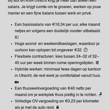
Bij Bol en ASA Utrecht krijg je meer dan alleen een
salaris. Je krijgt ruimte om te groeien, werken op jouw
manier en een fijne balans tussen werk en privé.
Een basissalaris van €16,34 per uur, elke maand
netjes en volgens een duidelijk rooster uitbetaald.
💶
Hoge avond- en weekendtoeslagen, waardoor je
uurloon kan oplopen tot ongeveer €32. ⏱️
Flexibele contracturen: kies tussen 24–32 of 32–
40 uur per week binnen ruime openingstijden. 📆
Hybride werken: minimaal twee dagen op kantoor
in Utrecht, de rest werk je comfortabel vanuit huis.
🏡
Een thuiswerkvergoeding van €40 netto per
maand om je werkplek thuis prettig in te richten. 🪑
Volledige OV-vergoeding en €0,23 per kilometer
als je met de auto reist. 🚆