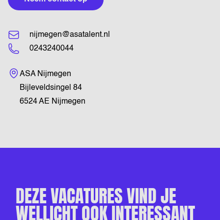
nijmegen@asatalent.nl
0243240044
Bezoekadres
ASA Nijmegen
Bijleveldsingel 84
6524 AE Nijmegen
DEZE VACATURES VIND JE
WELLICHT OOK INTERESSANT