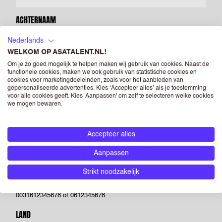
ACHTERNAAM
Nederlands
WELKOM OP ASATALENT.NL!
E-MAILADRES
Om je zo goed mogelijk te helpen maken wij gebruik van cookies. Naast de
functionele cookies, maken we ook gebruik van statistische cookies en
cookies voor marketingdoeleinden, zoals voor het aanbieden van
gepersonaliseerde advertenties. Kies ‘Accepteer alles’ als je toestemming
voor alle cookies geeft. Kies 'Aanpassen' om zelf te selecteren welke cookies
BEVESTIG E-MAILADRES
we mogen bewaren.
Accepteer alles
MOBIEL TELEFOONNUMMER
Aanpassen
Strikt noodzakelijk
Voer een geldig telefoonnummer in. Bijvoorbeeld +31612345678,
0031612345678 of 0612345678.
LAND