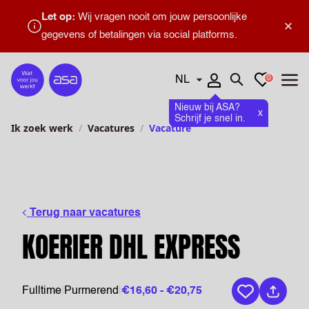
Let op:
Wij vragen nooit om jouw persoonlijke
×
gegevens of betalingen via social platforms.
Talen
Favorieten
0
Home
Zoeken openen
Menu
Nieuw bij ASA?
x
Schrijf je snel in.
Ik zoek werk
Vacatures
Vacature
Terug naar vacatures
KOERIER DHL EXPRESS
Fulltime
|
Purmerend
|
€16,60 - €20,75
Bewaar vaca