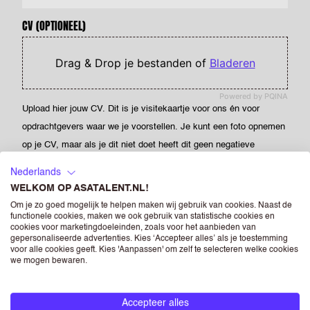
CV
(OPTIONEEL)
Drag & Drop je bestanden of
Bladeren
Powered by PQINA
Upload hier jouw CV. Dit is je visitekaartje voor ons én voor
opdrachtgevers waar we je voorstellen. Je kunt een foto opnemen
op je CV, maar als je dit niet doet heeft dit geen negatieve
gevolgen voor je sollicitatie. Als je een foto opneemt in je CV dan
Nederlands
geef je ASA Talent - én de bedrijven die horen bij RGF Staffing the
WELKOM OP ASATALENT.NL!
Netherlands - toestemming om deze te verwerken en te
Om je zo goed mogelijk te helpen maken wij gebruik van cookies. Naast de
verstrekken aan (potentiële) opdrachtgevers.
functionele cookies, maken we ook gebruik van statistische cookies en
cookies voor marketingdoeleinden, zoals voor het aanbieden van
gepersonaliseerde advertenties. Kies ‘Accepteer alles’ als je toestemming
LINKEDIN
(OPTIONEEL)
voor alle cookies geeft. Kies 'Aanpassen' om zelf te selecteren welke cookies
we mogen bewaren.
Voer de URL van jouw openbare LinkedIn-profiel in. Log gewoon in
Accepteer alles