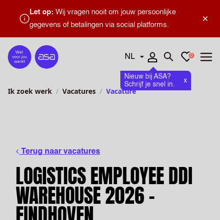
Let op:
Wij vragen nooit om jouw persoonlijke
×
gegevens of betalingen via social platforms.
Talen
Favorieten
0
Home
Zoeken openen
Menu
Nieuw bij ASA?
x
Schrijf je snel in.
Ik zoek werk
Vacatures
Vacature
Terug naar vacatures
LOGISTICS EMPLOYEE DDI
WAREHOUSE 2026 –
EINDHOVEN