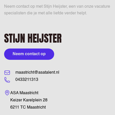
Neem contact op met Stijn Heijster, een van onze vacature
specialisten die je met alle liefde verder helpt.
STIJN HEIJSTER
Neem contact op
maastricht@asatalent.nl
0433211313
Bezoekadres
ASA Maastricht
Keizer Karelplein 28
6211 TC Maastricht