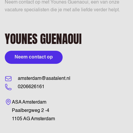
Neem contact op met Younes Guenaoui, een van onze
vacature specialisten die je met alle liefde verder helpt.
YOUNES GUENAOUI
Neem contact op
amsterdam@asatalent.nl
0206626161
Bezoekadres
ASA Amsterdam
Paalbergweg 2 -4
1105 AG Amsterdam