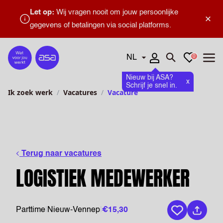
Let op:
Wij vragen nooit om jouw persoonlijke
×
gegevens of betalingen via social platforms.
Talen
Favorieten
0
Home
Zoeken openen
Menu
Nieuw bij ASA?
x
Schrijf je snel in.
Ik zoek werk
Vacatures
Vacature
Terug naar vacatures
LOGISTIEK MEDEWERKER
Parttime
|
Nieuw-Vennep
|
€15,30
Bewaar vaca