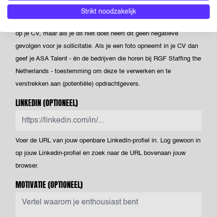
Upload hier jouw CV. Dit is je visitekaartje voor ons én voor
Strikt noodzakelijk
opdrachtgevers waar we je voorstellen. Je kunt een foto opnemen
op je CV, maar als je dit niet doet heeft dit geen negatieve
gevolgen voor je sollicitatie. Als je een foto opneemt in je CV dan
geef je ASA Talent - én de bedrijven die horen bij RGF Staffing the
Netherlands - toestemming om deze te verwerken en te
verstrekken aan (potentiële) opdrachtgevers.
LINKEDIN
(OPTIONEEL)
Voer de URL van jouw openbare LinkedIn-profiel in. Log gewoon in
op jouw Linkedin-profiel en zoek naar de URL bovenaan jouw
browser.
MOTIVATIE
(OPTIONEEL)