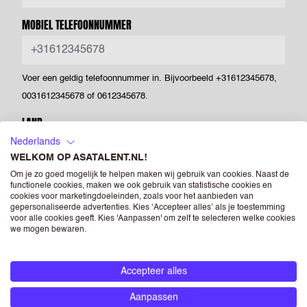
MOBIEL TELEFOONNUMMER
Voer een geldig telefoonnummer in. Bijvoorbeeld +31612345678,
0031612345678 of 0612345678.
LAND
Nederlands
WELKOM OP ASATALENT.NL!
Om je zo goed mogelijk te helpen maken wij gebruik van cookies. Naast de
POSTCODE
functionele cookies, maken we ook gebruik van statistische cookies en
cookies voor marketingdoeleinden, zoals voor het aanbieden van
gepersonaliseerde advertenties. Kies ‘Accepteer alles’ als je toestemming
voor alle cookies geeft. Kies 'Aanpassen' om zelf te selecteren welke cookies
we mogen bewaren.
CV
(OPTIONEEL)
Drag & Drop je bestanden of
Bladeren
Accepteer alles
Aanpassen
Powered by PQINA