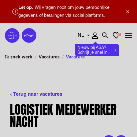
Let op:
Wij vragen nooit om jouw persoonlijke
×
gegevens of betalingen via social platforms.
Talen
Favorieten
0
Home
Zoeken openen
Menu
Nieuw bij ASA?
x
Schrijf je snel in.
Ik zoek werk
Vacatures
Vacature
Terug naar vacatures
LOGISTIEK MEDEWERKER
NACHT