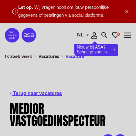
Let op:
Wij vragen nooit om jouw persoonlijke
×
gegevens of betalingen via social platforms.
Talen
Favorieten
0
Home
Zoeken openen
Menu
Nieuw bij ASA?
x
Schrijf je snel in.
Ik zoek werk
Vacatures
Vacature
Terug naar vacatures
MEDIOR
VASTGOEDINSPECTEUR