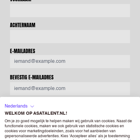
ACHTERNAAM
E-MAILADRES
BEVESTIG E-MAILADRES
MOBIEL TELEFOONNUMMER
Nederlands
WELKOM OP ASATALENT.NL!
Om je zo goed mogelijk te helpen maken wij gebruik van cookies. Naast de
functionele cookies, maken we ook gebruik van statistische cookies en
Voer een geldig telefoonnummer in. Bijvoorbeeld +31612345678,
cookies voor marketingdoeleinden, zoals voor het aanbieden van
0031612345678 of 0612345678.
gepersonaliseerde advertenties. Kies ‘Accepteer alles’ als je toestemming