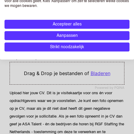
voor alle cookies geeft. Kies 'Aanpassen' om zelf te selecteren welke cookies
LAND
we mogen bewaren.
Accepteer alles
POSTCODE
Aanpassen
Strikt noodzakelijk
CV
(OPTIONEEL)
Drag & Drop je bestanden of
Bladeren
Powered by PQINA
Upload hier jouw CV. Dit is je visitekaartje voor ons én voor
opdrachtgevers waar we je voorstellen. Je kunt een foto opnemen
op je CV, maar als je dit niet doet heeft dit geen negatieve
gevolgen voor je sollicitatie. Als je een foto opneemt in je CV dan
geef je ASA Talent - én de bedrijven die horen bij RGF Staffing the
Netherlands - toestemming om deze te verwerken en te