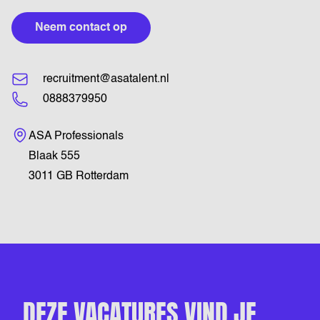
Neem contact op
recruitment@asatalent.nl
0888379950
Bezoekadres
ASA Professionals
Blaak 555
3011 GB Rotterdam
DEZE VACATURES VIND JE