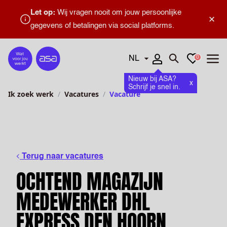
Let op:
Wij vragen nooit om jouw persoonlijke
×
gegevens of betalingen via social platforms.
Talen
Favorieten
0
Home
Zoeken openen
Menu
Nieuw bij ASA?
x
Schrijf je snel in.
Ik zoek werk
Vacatures
Vacature
Terug naar vacatures
OCHTEND MAGAZIJN
MEDEWERKER DHL
EXPRESS DEN HOORN