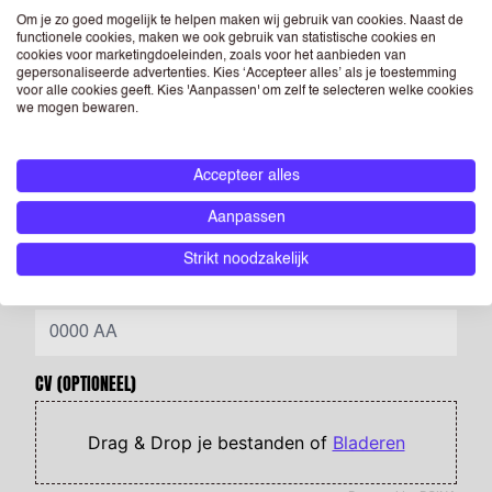
Om je zo goed mogelijk te helpen maken wij gebruik van cookies. Naast de
MOBIEL TELEFOONNUMMER
functionele cookies, maken we ook gebruik van statistische cookies en
cookies voor marketingdoeleinden, zoals voor het aanbieden van
gepersonaliseerde advertenties. Kies ‘Accepteer alles’ als je toestemming
voor alle cookies geeft. Kies 'Aanpassen' om zelf te selecteren welke cookies
we mogen bewaren.
Voer een geldig telefoonnummer in. Bijvoorbeeld +31612345678,
0031612345678 of 0612345678.
Accepteer alles
LAND
Aanpassen
Strikt noodzakelijk
POSTCODE
CV
(OPTIONEEL)
Drag & Drop je bestanden of
Bladeren