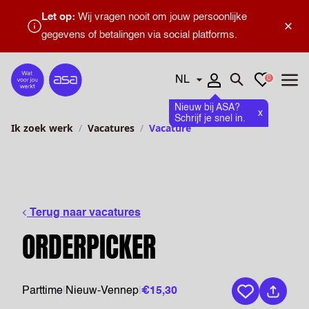
Let op:
Wij vragen nooit om jouw persoonlijke
×
gegevens of betalingen via social platforms.
Talen
Favorieten
0
Home
Zoeken openen
Menu
Nieuw bij ASA?
x
Schrijf je snel in.
Ik zoek werk
Vacatures
Vacature
Terug naar vacatures
ORDERPICKER
Parttime
|
Nieuw-Vennep
|
€15,30
Bewaar vaca