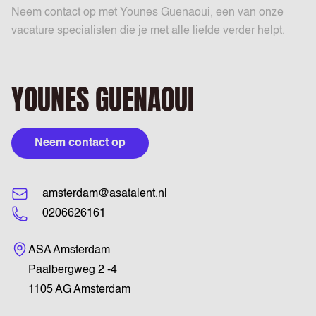
Neem contact op met Younes Guenaoui, een van onze
vacature specialisten die je met alle liefde verder helpt.
YOUNES GUENAOUI
Neem contact op
amsterdam@asatalent.nl
0206626161
Bezoekadres
ASA Amsterdam
Paalbergweg 2 -4
1105 AG Amsterdam