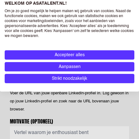
Powered by PQINA
WELKOM OP ASATALENT.NL!
Upload hier jouw CV. Dit is je visitekaartje voor ons én voor
Om je zo goed mogelijk te helpen maken wij gebruik van cookies. Naast de
functionele cookies, maken we ook gebruik van statistische cookies en
opdrachtgevers waar we je voorstellen. Je kunt een foto opnemen
cookies voor marketingdoeleinden, zoals voor het aanbieden van
op je CV, maar als je dit niet doet heeft dit geen negatieve
gepersonaliseerde advertenties. Kies ‘Accepteer alles’ als je toestemming
voor alle cookies geeft. Kies 'Aanpassen' om zelf te selecteren welke cookies
gevolgen voor je sollicitatie. Als je een foto opneemt in je CV dan
we mogen bewaren.
geef je ASA Talent - én de bedrijven die horen bij RGF Staffing the
Netherlands - toestemming om deze te verwerken en te
Accepteer alles
verstrekken aan (potentiële) opdrachtgevers.
Aanpassen
LINKEDIN
(OPTIONEEL)
Strikt noodzakelijk
Voer de URL van jouw openbare LinkedIn-profiel in. Log gewoon in
op jouw Linkedin-profiel en zoek naar de URL bovenaan jouw
browser.
MOTIVATIE
(OPTIONEEL)