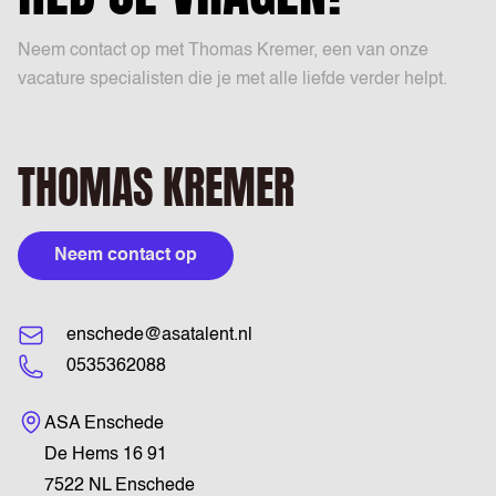
Neem contact op met Thomas Kremer, een van onze
vacature specialisten die je met alle liefde verder helpt.
THOMAS KREMER
Neem contact op
enschede@asatalent.nl
0535362088
Bezoekadres
ASA Enschede
De Hems 16 91
7522 NL Enschede