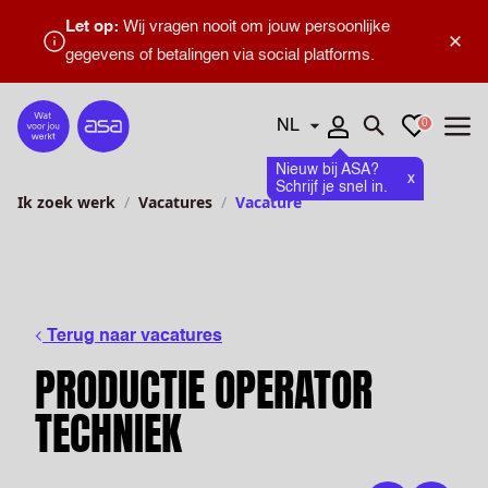
Let op:
Wij vragen nooit om jouw persoonlijke
×
gegevens of betalingen via social platforms.
Talen
Favorieten
0
Home
Zoeken openen
Menu
Nieuw bij ASA?
x
Schrijf je snel in.
Ik zoek werk
Vacatures
Vacature
Terug naar vacatures
PRODUCTIE OPERATOR
TECHNIEK