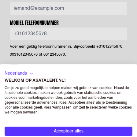
MOBIEL TELEFOONNUMMER
Voer een geldig telefoonnummer in. Bijvoorbeeld +31612345678,
0031612345678 of 0612345678.
LAND
Nederlands
WELKOM OP ASATALENT.NL!
Om je zo goed mogelijk te helpen maken wij gebruik van cookies. Naast de
POSTCODE
functionele cookies, maken we ook gebruik van statistische cookies en
cookies voor marketingdoeleinden, zoals voor het aanbieden van
gepersonaliseerde advertenties. Kies ‘Accepteer alles’ als je toestemming
voor alle cookies geeft. Kies 'Aanpassen' om zelf te selecteren welke cookies
we mogen bewaren.
CV
(OPTIONEEL)
Accepteer alles
Drag & Drop je bestanden of
Bladeren