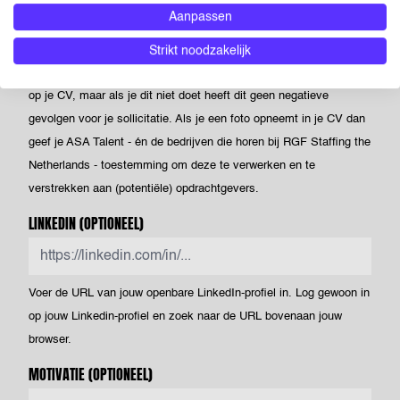
Aanpassen
Powered by PQINA
Upload hier jouw CV. Dit is je visitekaartje voor ons én voor
Strikt noodzakelijk
opdrachtgevers waar we je voorstellen. Je kunt een foto opnemen
op je CV, maar als je dit niet doet heeft dit geen negatieve
gevolgen voor je sollicitatie. Als je een foto opneemt in je CV dan
geef je ASA Talent - én de bedrijven die horen bij RGF Staffing the
Netherlands - toestemming om deze te verwerken en te
verstrekken aan (potentiële) opdrachtgevers.
LINKEDIN
(OPTIONEEL)
Voer de URL van jouw openbare LinkedIn-profiel in. Log gewoon in
op jouw Linkedin-profiel en zoek naar de URL bovenaan jouw
browser.
MOTIVATIE
(OPTIONEEL)