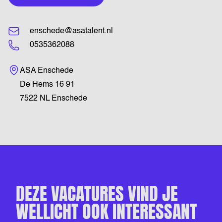
enschede@asatalent.nl
0535362088
Bezoekadres
ASA Enschede
De Hems 16 91
7522 NL Enschede
DEZE VACATURES VIND JE
WELLICHT OOK INTERESSANT