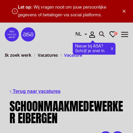
Let op:
Wij vragen nooit om jouw persoonlijke
×
gegevens of betalingen via social platforms.
Talen
Favorieten
0
Home
Zoeken openen
Menu
Nieuw bij ASA?
x
Schrijf je snel in.
Ik zoek werk
Vacatures
Vacature
Terug naar vacatures
SCHOONMAAKMEDEWERKE
R EIBERGEN