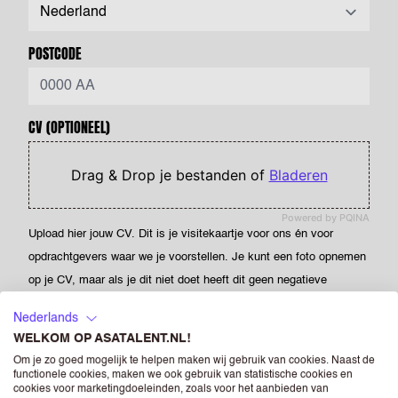
POSTCODE
CV
(OPTIONEEL)
Drag & Drop je bestanden of
Bladeren
Powered by PQINA
Upload hier jouw CV. Dit is je visitekaartje voor ons én voor
opdrachtgevers waar we je voorstellen. Je kunt een foto opnemen
op je CV, maar als je dit niet doet heeft dit geen negatieve
gevolgen voor je sollicitatie. Als je een foto opneemt in je CV dan
Nederlands
geef je ASA Talent - én de bedrijven die horen bij RGF Staffing the
WELKOM OP ASATALENT.NL!
Netherlands - toestemming om deze te verwerken en te
Om je zo goed mogelijk te helpen maken wij gebruik van cookies. Naast de
verstrekken aan (potentiële) opdrachtgevers.
functionele cookies, maken we ook gebruik van statistische cookies en
cookies voor marketingdoeleinden, zoals voor het aanbieden van