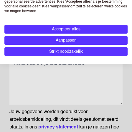
LINKEDIN
(OPTIONEEL)
gepersonaliseerde advertenties. Kies ‘Accepteer alles’ als je toestemming
voor alle cookies geeft. Kies 'Aanpassen' om zelf te selecteren welke cookies
we mogen bewaren.
Voer de URL van jouw openbare LinkedIn-profiel in. Log gewoon in
Accepteer alles
op jouw Linkedin-profiel en zoek naar de URL bovenaan jouw
Aanpassen
browser.
MOTIVATIE
(OPTIONEEL)
Strikt noodzakelijk
Jouw gegevens worden gebruikt voor
arbeidsbemiddeling, dit vindt deels geautomatiseerd
plaats. In ons
privacy statement
kun je nalezen hoe