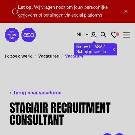
Let op:
Wij vragen nooit om jouw persoonlijke
×
gegevens of betalingen via social platforms.
Talen
Favorieten
0
Home
Zoeken openen
Menu
Nieuw bij ASA?
x
Schrijf je snel in.
Ik zoek werk
Vacatures
Vacature
Terug naar vacatures
STAGIAIR RECRUITMENT
CONSULTANT