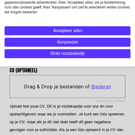
Voer een geldig telefoonnummer in. Bijvoorbeeld +31612345678,
gepersonaliseerde advertenties. Kies ‘Accepteer alles’ als je toestemming
voor alle cookies geeft. Kies 'Aanpassen' om zelf te selecteren welke cookies
0031612345678 of 0612345678.
we mogen bewaren.
LAND
Accepteer alles
Aanpassen
POSTCODE
Strikt noodzakelijk
CV
(OPTIONEEL)
Drag & Drop je bestanden of
Bladeren
Powered by PQINA
Upload hier jouw CV. Dit is je visitekaartje voor ons én voor
opdrachtgevers waar we je voorstellen. Je kunt een foto opnemen
op je CV, maar als je dit niet doet heeft dit geen negatieve
gevolgen voor je sollicitatie. Als je een foto opneemt in je CV dan