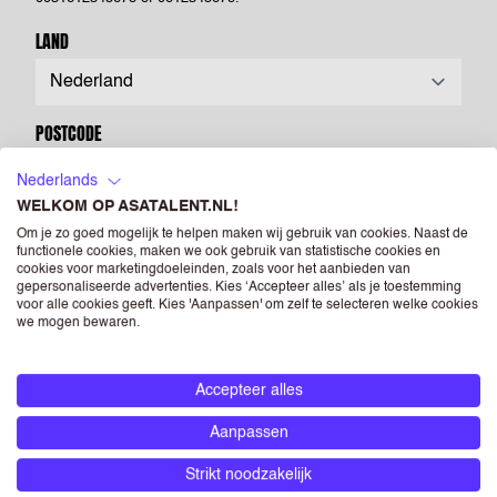
LAND
POSTCODE
Nederlands
WELKOM OP ASATALENT.NL!
CV
(OPTIONEEL)
Om je zo goed mogelijk te helpen maken wij gebruik van cookies. Naast de
functionele cookies, maken we ook gebruik van statistische cookies en
cookies voor marketingdoeleinden, zoals voor het aanbieden van
Drag & Drop je bestanden of
Bladeren
gepersonaliseerde advertenties. Kies ‘Accepteer alles’ als je toestemming
voor alle cookies geeft. Kies 'Aanpassen' om zelf te selecteren welke cookies
we mogen bewaren.
Powered by PQINA
Upload hier jouw CV. Dit is je visitekaartje voor ons én voor
opdrachtgevers waar we je voorstellen. Je kunt een foto opnemen
Accepteer alles
op je CV, maar als je dit niet doet heeft dit geen negatieve
Aanpassen
gevolgen voor je sollicitatie. Als je een foto opneemt in je CV dan
geef je ASA Talent - én de bedrijven die horen bij RGF Staffing the
Strikt noodzakelijk