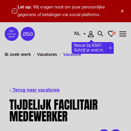
Let op:
Wij vragen nooit om jouw persoonlijke
×
gegevens of betalingen via social platforms.
Talen
Favorieten
0
Home
Zoeken openen
Menu
Nieuw bij ASA?
x
Schrijf je snel in.
Ik zoek werk
Vacatures
Vacature
Terug naar vacatures
TIJDELIJK FACILITAIR
MEDEWERKER