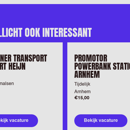
LLICHT OOK INTERESSANT
NER TRANSPORT
PROMOTOR
RT HEIJN
POWERBANK STATI
ARNHEM
malsen
Tijdelijk
Arnhem
€15,00
kijk vacature
Bekijk vacature