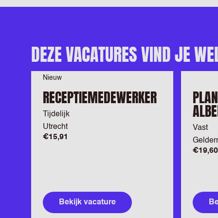
DEZE VACATURES VIND JE WE
Nieuw
RECEPTIEMEDEWERKER
PLAN
ALBE
Tijdelijk
Utrecht
Vast
€15,91
Gelder
€19,60
Bekijk vacature
Be