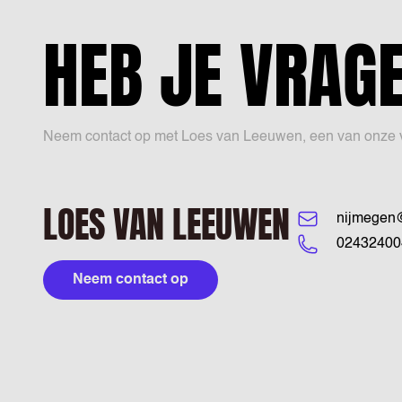
HEB JE VRAG
Neem contact op met Loes van Leeuwen, een van onze vaca
LOES VAN LEEUWEN
nijmegen@
02432400
Neem contact op