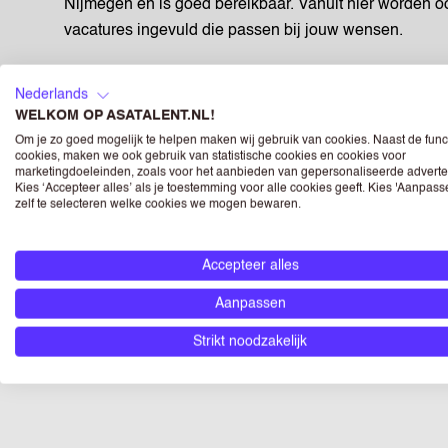
Nijmegen en is goed bereikbaar. Vanuit hier worden o
vacatures ingevuld die passen bij jouw wensen.
Je komt terecht bij een organisatie waar persoonlijk co
Nederlands
samen wordt gekeken welke baan bij jou past. Er is aa
WELKOM OP ASATALENT.NL!
voor wat jij wilt leren. Met het online ASA-account reg
Om je zo goed mogelijk te helpen maken wij gebruik van cookies. Naast de func
beschikbaarheid en houd je overzicht over je werk.
cookies, maken we ook gebruik van statistische cookies en cookies voor
marketingdoeleinden, zoals voor het aanbieden van gepersonaliseerde adverte
Kies ‘Accepteer alles’ als je toestemming voor alle cookies geeft. Kies 'Aanpas
Ben je klaar om deze zomer werkervaring op te doen v
zelf te selecteren welke cookies we mogen bewaren.
en ontdek welke vakantiebaan in Arnhem bij jou past. 
mogelijkheden. 🚀
Accepteer alles
Wij geloven in gelijke kansen en onze vacatures staa
Aanpassen
Strikt noodzakelijk