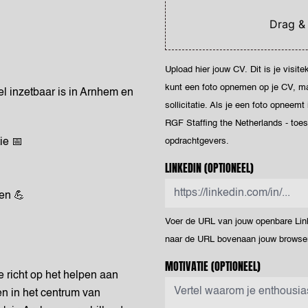
Drag &
Upload hier jouw CV. Dit is je visit
kunt een foto opnemen op je CV, maar
l inzetbaar is in Arnhem en
sollicitatie. Als je een foto opneemt
RGF Staffing the Netherlands - toe
ie 📅
opdrachtgevers.
LINKEDIN
(OPTIONEEL)
en 💪
Voer de URL van jouw openbare Linke
naar de URL bovenaan jouw browser
MOTIVATIE
(OPTIONEEL)
 richt op het helpen aan
n in het centrum van