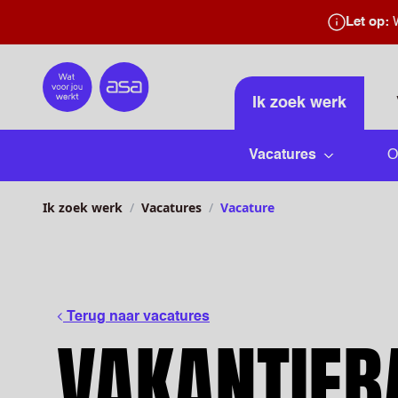
Let op:
W
Home
Ik zoek werk
Vacatures
O
Submenu 
Ik zoek werk
Vacatures
Vacature
Terug naar vacatures
VAKANTIEB