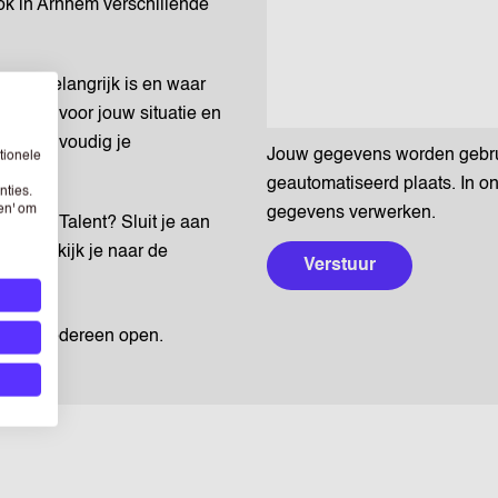
ok in Arnhem verschillende
ntact belangrijk is en waar
ndacht voor jouw situatie en
el je eenvoudig je
Jouw gegevens worden gebruik
tionele
geautomatiseerd plaats. In o
nties.
sen' om
gegevens verwerken.
ia ASA Talent? Sluit je aan
Samen kijk je naar de
Verstuur
n voor iedereen open.