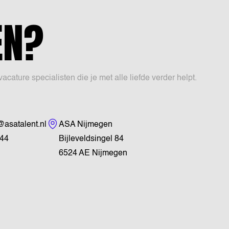
EN?
ture specialisten die je met alle liefde verder helpt.
Bezoekadres
asatalent.nl
ASA Nijmegen
44
Bijleveldsingel 84
6524 AE Nijmegen