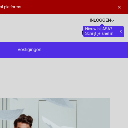
×
al platforms.
INLOGGEN
Nieuw bij ASA?
Talen
x
Favoriete
0
Schrijf je snel in.
Zoeken openen
Vestigingen