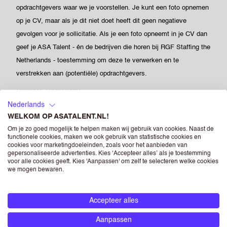
opdrachtgevers waar we je voorstellen. Je kunt een foto opnemen
op je CV, maar als je dit niet doet heeft dit geen negatieve
gevolgen voor je sollicitatie. Als je een foto opneemt in je CV dan
geef je ASA Talent - én de bedrijven die horen bij RGF Staffing the
Netherlands - toestemming om deze te verwerken en te
verstrekken aan (potentiële) opdrachtgevers.
LINKEDIN
(OPTIONEEL)
Nederlands
WELKOM OP ASATALENT.NL!
Om je zo goed mogelijk te helpen maken wij gebruik van cookies. Naast de
Voer de URL van jouw openbare LinkedIn-profiel in. Log gewoon in
functionele cookies, maken we ook gebruik van statistische cookies en
cookies voor marketingdoeleinden, zoals voor het aanbieden van
op jouw Linkedin-profiel en zoek naar de URL bovenaan jouw
gepersonaliseerde advertenties. Kies ‘Accepteer alles’ als je toestemming
browser.
voor alle cookies geeft. Kies 'Aanpassen' om zelf te selecteren welke cookies
we mogen bewaren.
MOTIVATIE
(OPTIONEEL)
Accepteer alles
Aanpassen