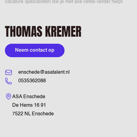
vacature specialisten die je met alle liefde verder helpt.
THOMAS KREMER
Neem contact op
enschede@asatalent.nl
0535362088
Bezoekadres
ASA Enschede
De Hems 16 91
7522 NL Enschede