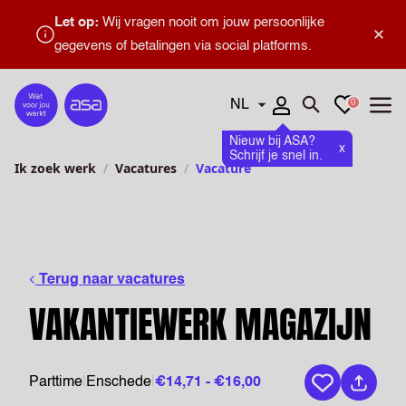
Let op:
Wij vragen nooit om jouw persoonlijke
×
gegevens of betalingen via social platforms.
Talen
Favorieten
0
Home
Zoeken openen
Menu
Nieuw bij ASA?
x
Schrijf je snel in.
Ik zoek werk
Vacatures
Vacature
Terug naar vacatures
VAKANTIEWERK MAGAZIJN
Parttime
|
Enschede
|
€14,71 - €16,00
Bewaar vaca