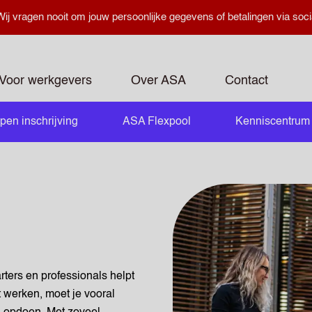
ij vragen nooit om jouw persoonlijke gegevens of betalingen via soci
Voor werkgevers
Over ASA
Contact
pen inschrijving
ASA Flexpool
Kenniscentrum
openen
rters en professionals helpt
t werken, moet je vooral