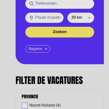
Functie
Plaats of postcode
Straal
Zoeken
Stagiaire
Verwijder
FILTER DE VACATURES
PROVINCIE
Noord-Holland
(4)