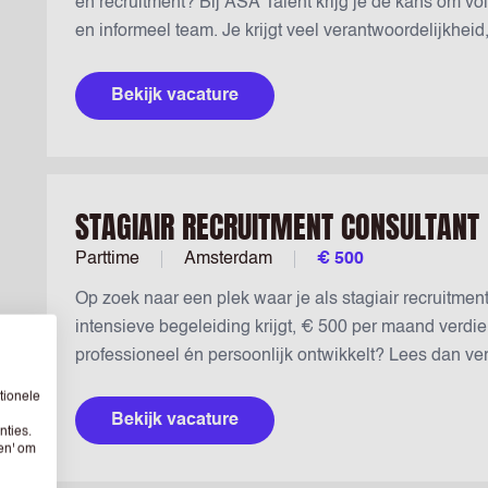
en recruitment? Bij ASA Talent krijg je de kans om vo
en informeel team. Je krijgt veel verantwoordelijkheid,
recruitment, kandidaatcontact en klantrelaties. Daar
€500 per maand en krijg je volop ruimte om jezelf prof
Bekijk vacature
STAGIAIR RECRUITMENT CONSULTANT
Parttime
Amsterdam
€ 500
Op zoek naar een plek waar je als stagiair recruitmen
intensieve begeleiding krijgt, € 500 per maand verdien
professioneel én persoonlijk ontwikkelt? Lees dan verd
tionele
Bekijk vacature
nties.
sen' om