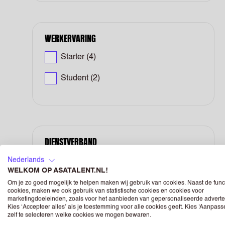
WERKERVARING
Starter
(4)
Student
(2)
DIENSTVERBAND
Nederlands
Stagiaire
(6)
WELKOM OP ASATALENT.NL!
Tijdelijk met uitzicht op vast
(143)
Om je zo goed mogelijk te helpen maken wij gebruik van cookies. Naast de func
cookies, maken we ook gebruik van statistische cookies en cookies voor
marketingdoeleinden, zoals voor het aanbieden van gepersonaliseerde adverte
Vast
(138)
Kies ‘Accepteer alles’ als je toestemming voor alle cookies geeft. Kies 'Aanpas
zelf te selecteren welke cookies we mogen bewaren.
Bijbaan
(105)