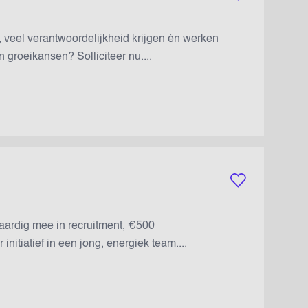
Bewaar vacature
en, veel verantwoordelijkheid krijgen én werken
groeikansen? Solliciteer nu....
Bewaar vacature
waardig mee in recruitment, €500
nitiatief in een jong, energiek team....