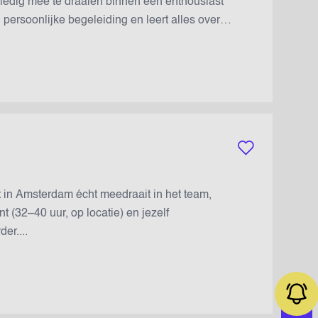
lledig mee te draaien binnen een enthousiast
 persoonlijke begeleiding en leert alles over
naast ontvang je een stagevergoeding van
essioneel te ontwikkelen....
Bewaar vacature
t in Amsterdam écht meedraait in het team,
t (32–40 uur, op locatie) en jezelf
er....