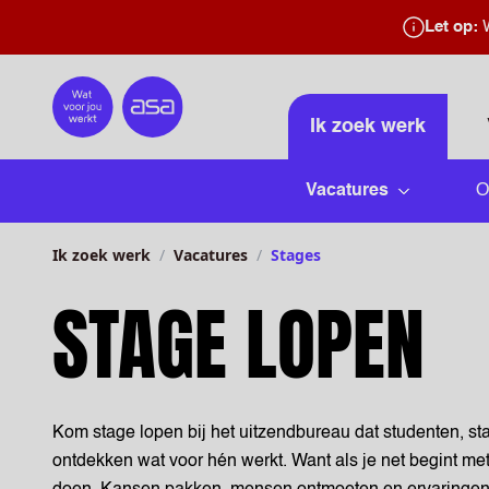
Let op:
W
Home
Ik zoek werk
Vacatures
O
Submenu 
Ik zoek werk
Vacatures
Stages
STAGE LOPEN
Kom stage lopen bij het uitzendbureau dat studenten, sta
ontdekken wat voor hén werkt. Want als je net begint me