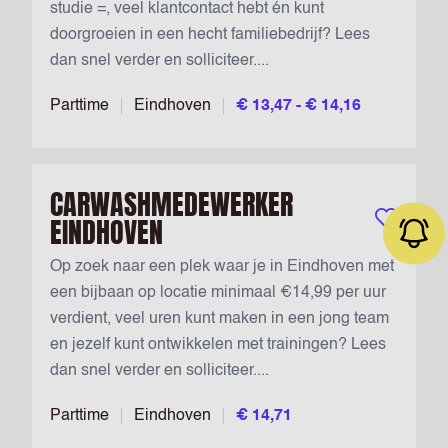
studie =, veel klantcontact hebt én kunt
doorgroeien in een hecht familiebedrijf? Lees
dan snel verder en solliciteer....
Parttime
Eindhoven
€ 13,47 - € 14,16
CARWASHMEDEWERKER
EINDHOVEN
Bewaar vac
Op zoek naar een plek waar je in Eindhoven met
een bijbaan op locatie minimaal €14,99 per uur
verdient, veel uren kunt maken in een jong team
Job alert
en jezelf kunt ontwikkelen met trainingen? Lees
dan snel verder en solliciteer....
Parttime
Eindhoven
€ 14,71