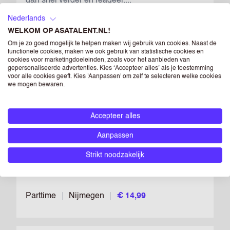
dan snel verder en reageer....
Nederlands
Parttime
Nijmegen
€ 14,99
WELKOM OP ASATALENT.NL!
Om je zo goed mogelijk te helpen maken wij gebruik van cookies. Naast de
functionele cookies, maken we ook gebruik van statistische cookies en
cookies voor marketingdoeleinden, zoals voor het aanbieden van
ANAC NIJMEGEN
gepersonaliseerde advertenties. Kies ‘Accepteer alles’ als je toestemming
voor alle cookies geeft. Kies 'Aanpassen' om zelf te selecteren welke cookies
CARWASHMEDEWERKER
we mogen bewaren.
Bewaar vac
Zoek je een actieve bijbaan met startsalaris van
Accepteer alles
€14,99 per uur, flexibele diensten en
doorgroeikansen? In Nijmegen werk je in de
Aanpassen
buitenlucht bij een professionele carwash, met
Strikt noodzakelijk
trainingen, fijne collega’s en goede secundaire
voorwaarden....
Parttime
Nijmegen
€ 14,99