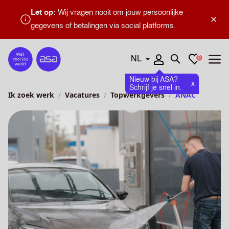
Let op:
Wij vragen nooit om jouw persoonlijke
×
gegevens of betalingen via social platforms.
Talen
Favorieten
0
Home
Zoeken openen
Menu
Nieuw bij ASA?
x
Schrijf je snel in.
Ik zoek werk
Vacatures
Topwerkgevers
ANAC