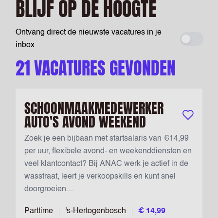
BLIJF OP DE HOOGTE
Ontvang direct de nieuwste vacatures in je
Maak ee
inbox
21 VACATURES GEVONDEN
SCHOONMAAKMEDEWERKER
AUTO'S AVOND WEEKEND
Bewaar vac
Zoek je een bijbaan met startsalaris van €14,99
per uur, flexibele avond- en weekenddiensten en
veel klantcontact? Bij ANAC werk je actief in de
wasstraat, leert je verkoopskills en kunt snel
doorgroeien....
Parttime
's-Hertogenbosch
€ 14,99