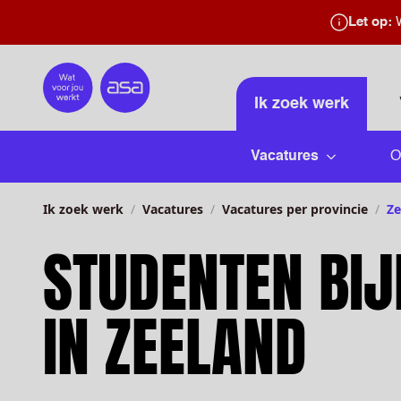
Let op:
W
Home
Ik zoek werk
Vacatures
O
Submenu 
Ik zoek werk
Vacatures
Vacatures per provincie
Ze
STUDENTEN BI
IN ZEELAND