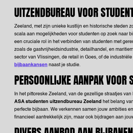
UITZENDBUREAU VOOR STUDENT
Zeeland, met zijn unieke kustlijn en historische steden 
scala aan mogelijkheden voor studenten op zoek naar b
een cruciale rol in het verbinden van studenten met ger
zoals de gastvrijheidsindustrie, detailhandel, en maritie
sector van Vlissingen, de retail in Goes, of de industri
bijbaankansen
naast je studie.
PERSOONLIJKE AANPAK VOOR 
In het pittoreske Zeeland, van de gezellige straatjes va
ASA studenten uitzendbureau Zeeland
het belang van
perfecte bijbaan. We verkennen samen jouw ambities en t
financieel aantrekkelijk zijn, maar ook bijdragen aan jou
DIVERS AANBOD AAN BIJBANEN