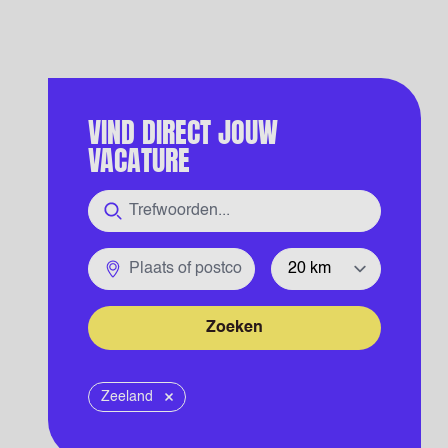
VIND DIRECT JOUW
VACATURE
Functie
Plaats of postcode
Straal
Zoeken
Zeeland
Verwijder