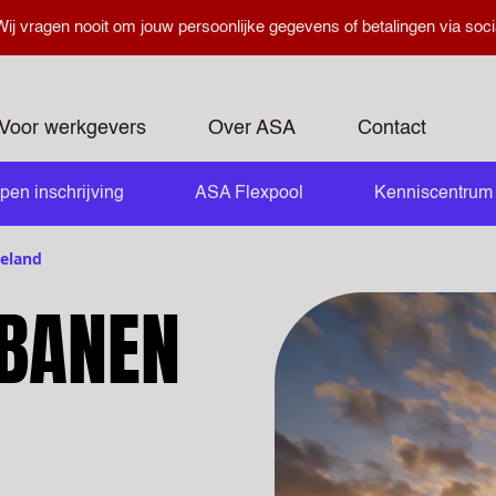
ij vragen nooit om jouw persoonlijke gegevens of betalingen via soci
Voor werkgevers
Over ASA
Contact
pen inschrijving
ASA Flexpool
Kenniscentrum
openen
eland
JBANEN