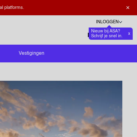
×
al platforms.
INLOGGEN
Nieuw bij ASA?
Talen
x
Favoriete
0
Schrijf je snel in.
Zoeken openen
Vestigingen