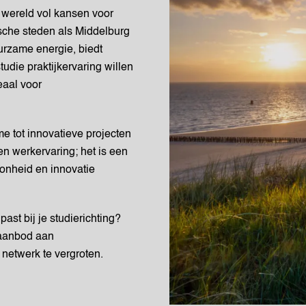
 wereld vol kansen voor
ische steden als Middelburg
urzame energie, biedt
udie praktijkervaring willen
eaal voor
e tot innovatieve projecten
en werkervaring; het is een
oonheid en innovatie
ast bij je studierichting?
 aanbod aan
netwerk te vergroten.