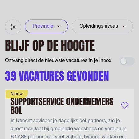
Provincie
Opleidingsniveau
Filter & zoeken
BLIJF OP DE HOOGTE
Ontvang direct de nieuwste vacatures in je inbox
Maak 
39 VACATURES GEVONDEN
Nieuw
SUPPORTSERVICE ONDERNEMERS
BOL
Bewaar v
In Utrecht adviseer je dagelijks bol-partners, zie je
direct resultaat bij groeiende webshops en verdien je
€17,88 per uur, met veel vrijheid, hybride werken en