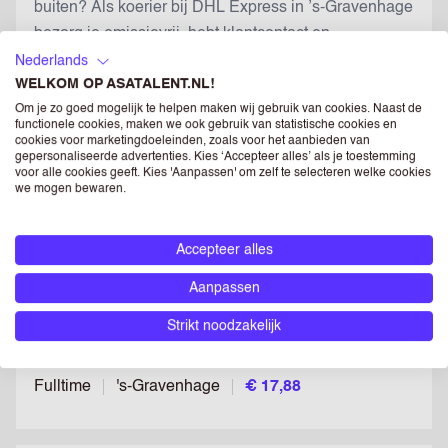
buiten? Als koerier bij DHL Express in ’s-Gravenhage
bezorg je emissievrij, hebt klantcontact en
groeikansen in een hecht, internationaal team....
Nederlands
WELKOM OP ASATALENT.NL!
Parttime
's-Gravenhage
€ 16,60 - € 21,58
Om je zo goed mogelijk te helpen maken wij gebruik van cookies. Naast de
functionele cookies, maken we ook gebruik van statistische cookies en
cookies voor marketingdoeleinden, zoals voor het aanbieden van
gepersonaliseerde advertenties. Kies ‘Accepteer alles’ als je toestemming
voor alle cookies geeft. Kies 'Aanpassen' om zelf te selecteren welke cookies
PARTNERSERVICE BOL
we mogen bewaren.
Bewaar v
In Utrecht aan de slag in e-commerce met €17,88 per
Accepteer alles
uur, vaste werktijden, hybride werken tot 2 dagen
Aanpassen
thuis, optie op een 4-daagse werkweek, sterke
opleidings- en doorgroeimogelijkheden én veel
Strikt noodzakelijk
aandacht voor welzijn en teamgevoel....
Fulltime
's-Gravenhage
€ 17,88