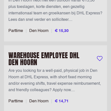
in Den Hoorn hebt met een uurloon vanaf €15,30
plus toeslagen, korte diensten, een gezellig
internationaal team en groeikansen bij DHL Express?
Lees dan snel verder en solliciteer....
Parttime
Den Hoorn
€ 15,30
WAREHOUSE EMPLOYEE DHL
DEN HOORN
Bewaar v
Are you looking for a well-paid, physical job in Den
Hoorn at DHL Express, with short fixed morning
and/or evening shifts, travel expense reimbursement,
and friendly colleagues? Apply now....
Parttime
Den Hoorn
€ 14,71