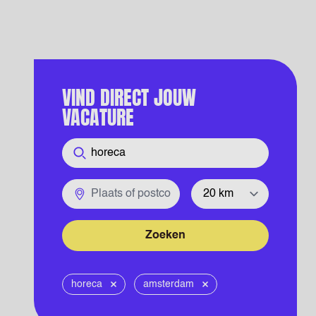
VIND DIRECT JOUW
VACATURE
Functie
Plaats of postcode
Straal
Zoeken
horeca
amsterdam
Verwijder
Verwijder