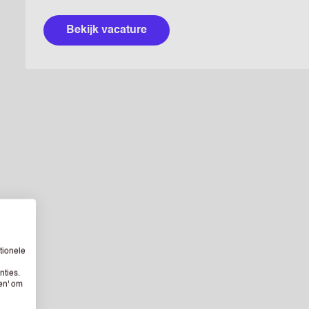
Bekijk vacature
tionele
nties.
sen' om