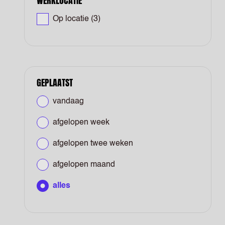
WERKLOCATIE
Op locatie
(3)
GEPLAATST
vandaag
afgelopen week
afgelopen twee weken
afgelopen maand
alles