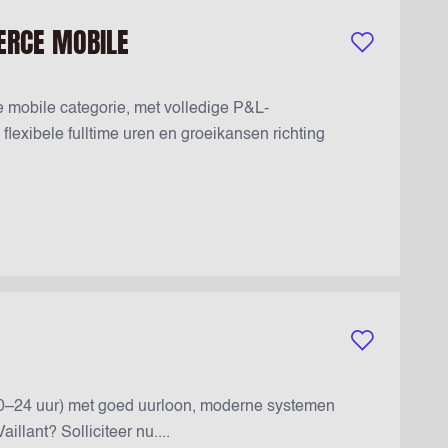
ERCE MOBILE
Bewaar vacatur
 mobile categorie, met volledige P&L-
lexibele fulltime uren en groeikansen richting
Bewaar vacatur
(20–24 uur) met goed uurloon, moderne systemen
illant? Solliciteer nu....