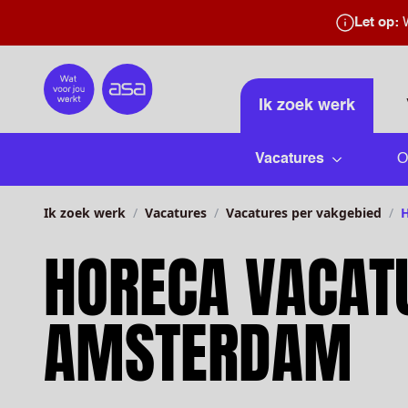
Let op:
W
Home
Ik zoek werk
Vacatures
O
Submenu 
Ik zoek werk
Vacatures
Vacatures per vakgebied
HORECA VACAT
AMSTERDAM