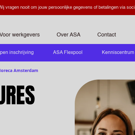
ij vragen nooit om jouw persoonlijke gegevens of betalingen via soci
Voor werkgevers
Over ASA
Contact
pen inschrijving
ASA Flexpool
Kenniscentrum
openen
Horeca Amsterdam
URES