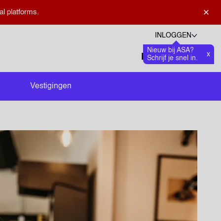
×
al platforms.
INLOGGEN
Nieuw bij ASA?
Talen
x
Favoriete
0
Schrijf je snel in.
Zoeken openen
Vestigingen