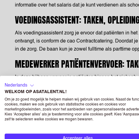
informatie over het salaris dat je kunt verdienen als sc
VOEDINGSASSISTENT: TAKEN, OPLEIDIN
Als voedingsassistent zorg je ervoor dat patiënten in het
ontvangt, is conform de cao Contractcatering. Doordat j
in de zorg. De baan kun je zowel fulltime als parttime o
MEDEWERKER PATIËNTENVERVOER: TAKE
In deze bijbaan vervoer je patiënten binnen het ziekenh
direct starten. Als je gaat werken in een ziekenhuis, on
Nederlands
WELKOM OP ASATALENT.NL!
onregelmatigheidstoeslagen.
Om je zo goed mogelijk te helpen maken wij gebruik van cookies. Naast de func
VACATURES HUISHOUDELIJKE HULP ZIEK
cookies, maken we ook gebruik van statistische cookies en cookies voor
marketingdoeleinden, zoals voor het aanbieden van gepersonaliseerde adverte
Kies ‘Accepteer alles’ als je toestemming voor alle cookies geeft. Kies 'Aanpas
zelf te selecteren welke cookies we mogen bewaren.
Ontdek onze vacatures voor huishoudelijke hulp in ziek
Taken: je zorgt voor het schoonmaken van patiënten
Accepteer alles