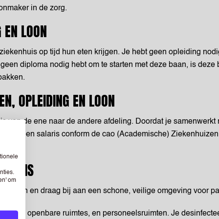
hoonmaker in de zorg.
G EN LOON
 ziekenhuis op tijd hun eten krijgen. Je hebt geen opleiding nodi
e geen diploma nodig hebt om te starten met deze baan, is deze
ppakken.
N, OPLEIDING EN LOON
uis van de ene naar de andere afdeling. Doordat je samenwerkt 
tvang je een salaris conform de cao (Academische) Ziekenhuizen.
tionele
ENHUIS
nties.
sen' om
enhuizen en draag bij aan een schone, veilige omgeving voor pa
kamers, openbare ruimtes, en personeelsruimten. Je desinfecte