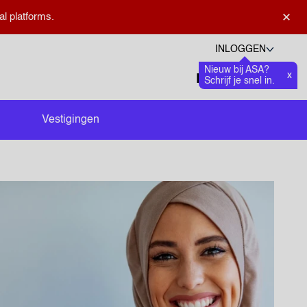
×
al platforms.
INLOGGEN
Nieuw bij ASA?
Talen
x
Favoriete
0
Schrijf je snel in.
Zoeken openen
Vestigingen