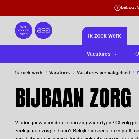
Let op:
W
Home
Ik zoek werk
Vacatures
O
Submenu 
Ik zoek werk
Vacatures
Vacatures per vakgebied
Z
BIJBAAN ZORG
Vinden jouw vrienden je een zorgzaam type? Of volg je e
zoek je een zorg bijbaan? Bekijk dan eens onze parttim