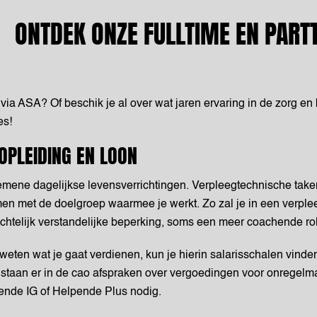
ONTDEK ONZE FULLTIME EN PART
rg via ASA? Of beschik je al over wat jaren ervaring in de zorg e
es!
OPLEIDING EN LOON
emene dagelijkse levensverrichtingen. Verpleegtechnische take
men met de doelgroep waarmee je werkt. Zo zal je in een verple
lichtelijk verstandelijke beperking, soms een meer coachende ro
 weten wat je gaat verdienen, kun je hierin salarisschalen vind
staan er in de cao afspraken over vergoedingen voor onregelmat
gende IG of Helpende Plus nodig.