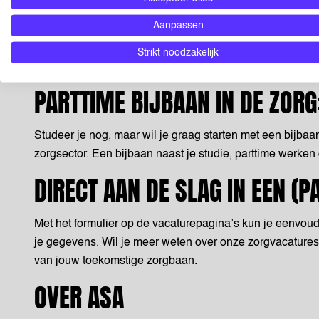
afvalstoffen.
Aanpassen
Vaardigheden: er is geen formele opleiding vereist,
communicatieve vaardigheden.
Strikt noodzakelijk
Loon: salaris is volgens het cao, met mogelijke toe
PARTTIME BIJBAAN IN DE ZOR
Studeer je nog, maar wil je graag starten met een bijba
zorgsector. Een bijbaan naast je studie, parttime werke
DIRECT AAN DE SLAG IN EEN (
Met het formulier op de vacaturepagina’s kun je eenvoud
je gegevens. Wil je meer weten over onze zorgvacatures
van jouw toekomstige zorgbaan.
OVER ASA