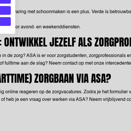
 maar ervaring met schoonmaken is een plus. Verde is betrouwb
slagen voor avond- en weekenddiensten.
G: ONTWIKKEL JEZELF ALS ZORGPRO
an in de zorg? ASA is er voor zorgstudenten, zorgprofessionals 
n of fulltime aan de slag? Neem contact op met onze intercede
PARTTIME) ZORGBAAN VIA ASA?
ig online reageren op de zorgvacatures. Zodra je het formulier
 of heb je een vraag over werken via ASA? Neem vrijblijvend c