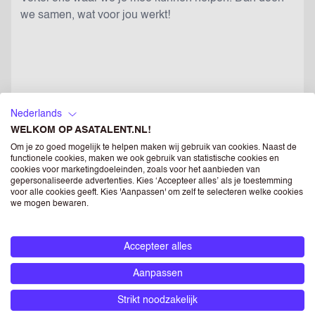
TIK DE CODE OVER
Nederlands
WELKOM OP ASATALENT.NL!
Voorlezen
Vernieuwen
Om je zo goed mogelijk te helpen maken wij gebruik van cookies. Naast de
functionele cookies, maken we ook gebruik van statistische cookies en
cookies voor marketingdoeleinden, zoals voor het aanbieden van
gepersonaliseerde advertenties. Kies ‘Accepteer alles’ als je toestemming
voor alle cookies geeft. Kies 'Aanpassen' om zelf te selecteren welke cookies
we mogen bewaren.
Verstuur
Accepteer alles
Aanpassen
Strikt noodzakelijk