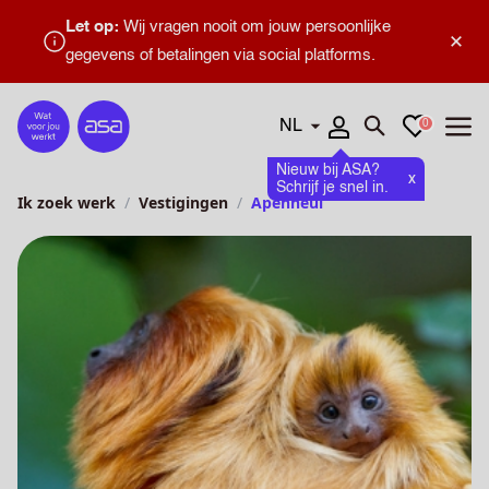
Let op:
Wij vragen nooit om jouw persoonlijke
×
gegevens of betalingen via social platforms.
Talen
Favorieten
0
Home
Zoeken openen
Menu
Nieuw bij ASA?
x
Schrijf je snel in.
Ik zoek werk
Vestigingen
Apenheul