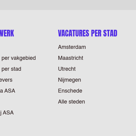
 WERK
VACATURES PER STAD
Amsterdam
 per vakgebied
Maastricht
 per stad
Utrecht
evers
Nijmegen
ia ASA
Enschede
Alle steden
ij ASA