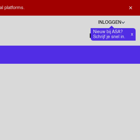
×
al platforms.
INLOGGEN
Nieuw bij ASA?
Talen
x
Favoriete
0
Schrijf je snel in.
Zoeken openen