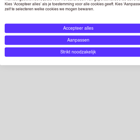
PLAN EEN GESPREK
Kies ‘Accepteer alles’ als je toestemming voor alle cookies geeft. Kies 'Aanpas
zelf te selecteren welke cookies we mogen bewaren.
Schrijf je binnen 2 minuten in, zodat je direct kunt sollic
kennen.
Accepteer alles
Aanpassen
Strikt noodzakelijk