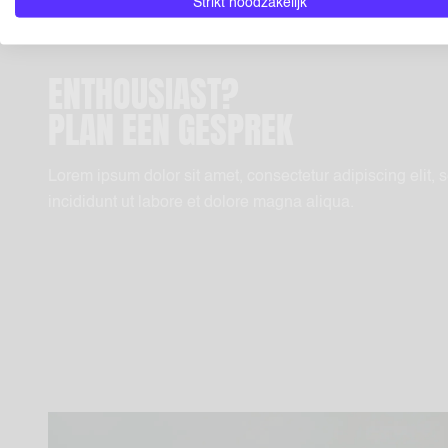
Strikt noodzakelijk
ENTHOUSIAST?
PLAN EEN GESPREK
Lorem ipsum dolor sit amet, consectetur adipiscing elit,
incididunt ut labore et dolore magna aliqua.