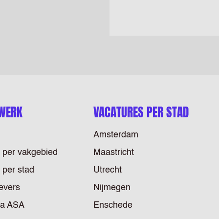
 WERK
VACATURES PER STAD
Amsterdam
 per vakgebied
Maastricht
 per stad
Utrecht
evers
Nijmegen
ia ASA
Enschede