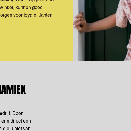
eleving waar; zij geven uw
 winkel, kunnen goed
zorgen voor loyale klanten
NAMIEK
drijf. Door
ierin direct een
 die u niet van