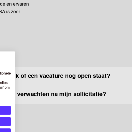
nde en ervaren
SA is zeer
tionele
weet ik of een vacature nog open staat?
nties.
sen' om
kan ik verwachten na mijn sollicitatie?