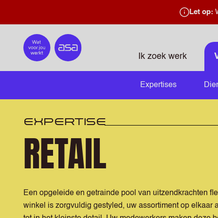
Let op:
W
Home
Ik zoek werk
Expertises
Die
EXPERTISE
RETAIL
Een opgeleide en getrainde pool van uitzendkrachten flexi
winkel is zorgvuldig gestyled, uw assortiment op elkaar 