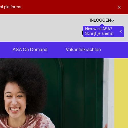
×
al platforms.
INLOGGEN
Nieuw bij ASA?
Talen
x
Favoriete
0
Schrijf je snel in.
Zoeken openen
ASA On Demand
Vakantiekrachten