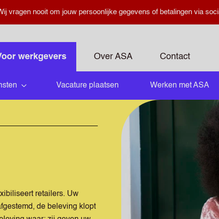
ij vragen nooit om jouw persoonlijke gegevens of betalingen via soci
Voor werkgevers
Over ASA
Contact
nsten
Vacature plaatsen
Werken met ASA
Submenu openen
biliseert retailers. Uw
afgestemd, de beleving klopt