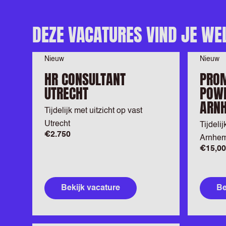
DEZE VACATURES VIND JE WE
Nieuw
Nieuw
HR CONSULTANT
PRO
UTRECHT
POWE
ARN
Tijdelijk met uitzicht op vast
Utrecht
Tijdelij
€2.750
Arnhe
€15,00
Bekijk vacature
Be