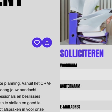
Bewaar vacature
SOLLICITEREN
VOORNAAM
jke planning. Vanuit het CRM-
ACHTERNAAM
andaag jouw aandacht
essionals en beslissers
en te stellen en goed te
E-MAILADRES
ect afspraken in voor onze