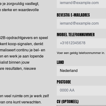
 je zorgvuldig vastlegt,
en sterke en waardevolle
BEVESTIG E-MAILADRES
MOBIEL TELEFOONNUMMER
B2B-opdrachtgevers en speel
rkent koop-signalen, denkt
liseert continu je bel- en
Voer een geldig telefoonnummer in
en en werk je aan lopende
LAND
cialist binnen jouw
are resultaten, nieuwe
POSTCODE
en veel ruimte om je werk zelf
CV
(OPTIONEEL)
e van ons kunt verwachten.