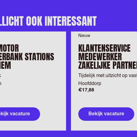
LLICHT OOK INTERESSANT
Nieuw
MOTOR
KLANTENSERVICE
RBANK STATIONS
MEDEWERKER
HEM
ZAKELIJKE PARTNE
k
Tijdelijk met uitzicht op vas
m
Hoofddorp
€17,88
kijk vacature
Bekijk vacature