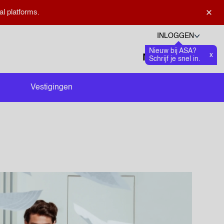
×
al platforms.
INLOGGEN
Nieuw bij ASA?
Talen
x
Favoriete
0
Schrijf je snel in.
Zoeken openen
Vestigingen