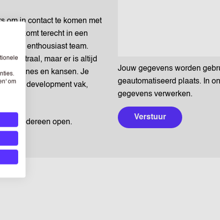
rs om in contact te komen met
en. Je komt terecht in een
ivers en enthousiast team.
tionele
 centraal, maar er is altijd
Jouw gegevens worden gebruik
r campagnes en kansen. Je
nties.
geautomatiseerd plaats. In o
sen' om
 business development vak,
gegevens verwerken.
Verstuur
n voor iedereen open.