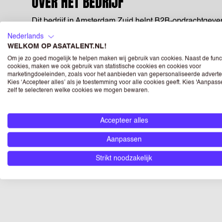
OVER HET BEDRIJF
Dit bedrijf in Amsterdam Zuid helpt B2B-opdrachtgeve
hun ideale klanten en meer uit hun saleskansen te hal
Nederlands
WELKOM OP ASATALENT.NL!
frisse, snelgroeiende organisatie met een informeel, d
Om je zo goed mogelijk te helpen maken wij gebruik van cookies. Naast de func
Zelfstandig werken en verantwoordelijkheid nemen staan
cookies, maken we ook gebruik van statistische cookies en cookies voor
ruimte om vragen te stellen en samen te sparren ove
marketingdoeleinden, zoals voor het aanbieden van gepersonaliseerde adverte
Kies ‘Accepteer alles’ als je toestemming voor alle cookies geeft. Kies 'Aanpas
krijgt de mogelijkheid je verder te ontwikkelen in het
zelf te selecteren welke cookies we mogen bewaren.
misschien binnenkort ook met jou in ons team.
Accepteer alles
Wij geloven in gelijke kansen en onze vacatures staa
Aanpassen
Strikt noodzakelijk