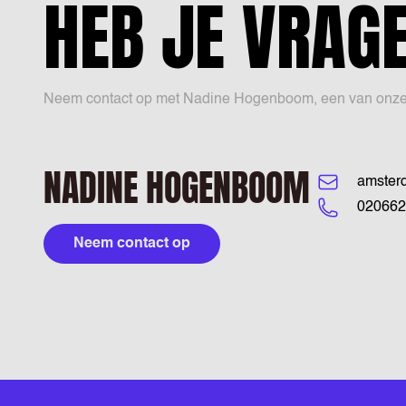
HEB JE VRAG
Neem contact op met Nadine Hogenboom, een van onze vac
NADINE HOGENBOOM
amster
020662
Neem contact op