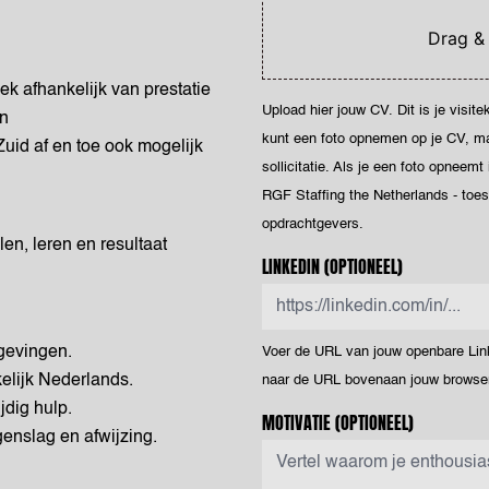
Drag &
ek afhankelijk van prestatie
Upload hier jouw CV. Dit is je visit
on
kunt een foto opnemen op je CV, maar
uid af en toe ook mogelijk
sollicitatie. Als je een foto opneemt
RGF Staffing the Netherlands - toe
opdrachtgevers.
len, leren en resultaat
LINKEDIN
(OPTIONEEL)
.
mgevingen.
Voer de URL van jouw openbare Linke
kelijk Nederlands.
naar de URL bovenaan jouw browser
jdig hulp.
MOTIVATIE
(OPTIONEEL)
egenslag en afwijzing.