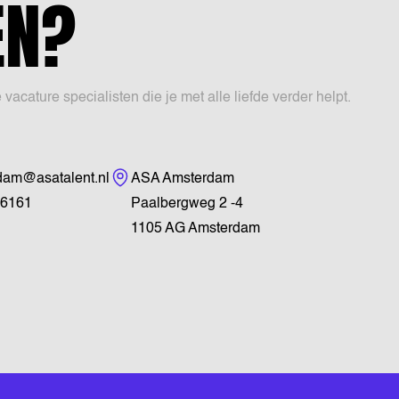
EN?
ature specialisten die je met alle liefde verder helpt.
Bezoekadres
dam@asatalent.nl
ASA Amsterdam
6161
Paalbergweg 2 -4
1105 AG Amsterdam