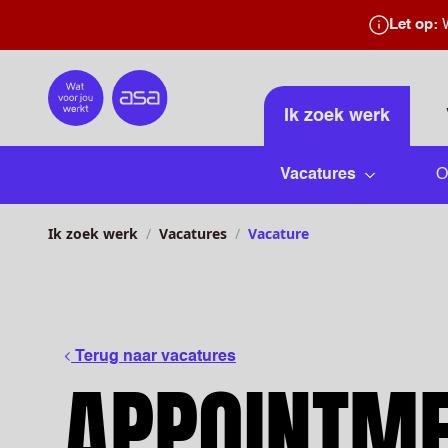
Let op:
W
Home
Ik zoek werk
Vacatures
O
Submenu 
Ik zoek werk
Vacatures
Vacature
Terug naar vacatures
APPOINTM