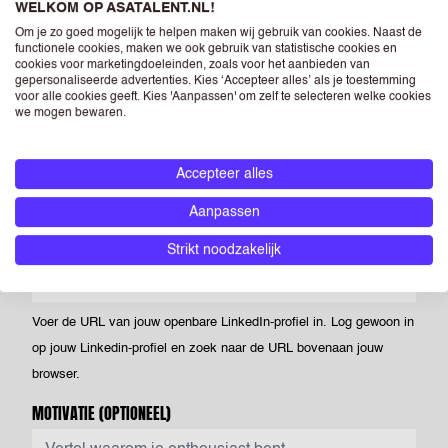
WELKOM OP ASATALENT.NL!
Powered by PQINA
Om je zo goed mogelijk te helpen maken wij gebruik van cookies. Naast de
Upload hier jouw CV. Dit is je visitekaartje voor ons én voor
functionele cookies, maken we ook gebruik van statistische cookies en
cookies voor marketingdoeleinden, zoals voor het aanbieden van
opdrachtgevers waar we je voorstellen. Je kunt een foto opnemen
gepersonaliseerde advertenties. Kies ‘Accepteer alles’ als je toestemming
voor alle cookies geeft. Kies 'Aanpassen' om zelf te selecteren welke cookies
op je CV, maar als je dit niet doet heeft dit geen negatieve
we mogen bewaren.
gevolgen voor je sollicitatie. Als je een foto opneemt in je CV dan
geef je ASA Talent - én de bedrijven die horen bij RGF Staffing the
Accepteer alles
Netherlands - toestemming om deze te verwerken en te
verstrekken aan (potentiële) opdrachtgevers.
Aanpassen
LINKEDIN
(OPTIONEEL)
Strikt noodzakelijk
Voer de URL van jouw openbare LinkedIn-profiel in. Log gewoon in
op jouw Linkedin-profiel en zoek naar de URL bovenaan jouw
browser.
MOTIVATIE
(OPTIONEEL)