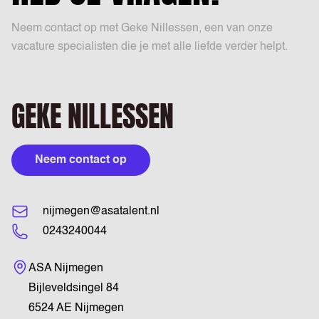
Neem contact op met Geke Nillessen, een van onze
vacature specialisten die je met alle liefde verder helpt.
GEKE NILLESSEN
Neem contact op
nijmegen@asatalent.nl
0243240044
Bezoekadres
ASA Nijmegen
Bijleveldsingel 84
6524 AE Nijmegen