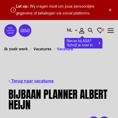
Let op:
Wij vragen nooit om jouw persoonlijke
×
gegevens of betalingen via social platforms.
Talen
Favorieten
0
Home
Zoeken openen
Menu
Nieuw bij ASA?
x
Schrijf je snel in.
Ik zoek werk
Vacatures
Vacature
Terug naar vacatures
BIJBAAN PLANNER ALBERT
HEIJN