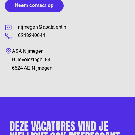
Neem contact op
nijmegen@asatalent.nl
0243240044
Bezoekadres
ASA Nijmegen
Bijleveldsingel 84
6524 AE Nijmegen
DEZE VACATURES VIND JE