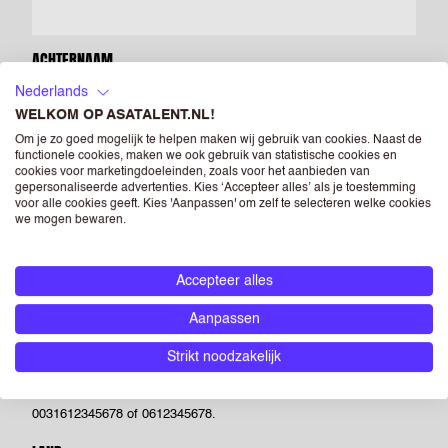
ACHTERNAAM
Nederlands
WELKOM OP ASATALENT.NL!
E-MAILADRES
Om je zo goed mogelijk te helpen maken wij gebruik van cookies. Naast de
functionele cookies, maken we ook gebruik van statistische cookies en
cookies voor marketingdoeleinden, zoals voor het aanbieden van
gepersonaliseerde advertenties. Kies ‘Accepteer alles’ als je toestemming
voor alle cookies geeft. Kies 'Aanpassen' om zelf te selecteren welke cookies
we mogen bewaren.
BEVESTIG E-MAILADRES
Accepteer alles
MOBIEL TELEFOONNUMMER
Aanpassen
Strikt noodzakelijk
Voer een geldig telefoonnummer in. Bijvoorbeeld +31612345678,
0031612345678 of 0612345678.