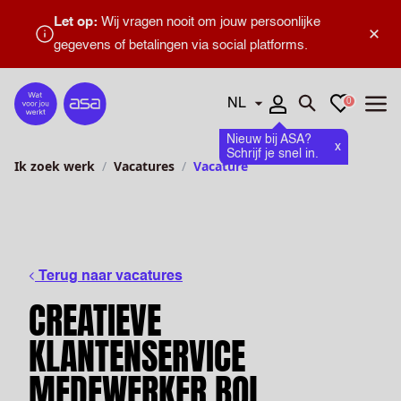
Let op:
Wij vragen nooit om jouw persoonlijke
×
gegevens of betalingen via social platforms.
Talen
Favorieten
0
Home
Zoeken openen
Menu
Nieuw bij ASA?
x
Schrijf je snel in.
Ik zoek werk
Vacatures
Vacature
Terug naar vacatures
CREATIEVE
KLANTENSERVICE
MEDEWERKER BOL