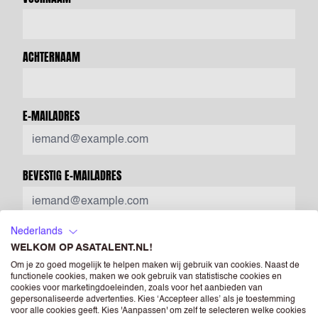
ACHTERNAAM
E-MAILADRES
BEVESTIG E-MAILADRES
MOBIEL TELEFOONNUMMER
Nederlands
WELKOM OP ASATALENT.NL!
Om je zo goed mogelijk te helpen maken wij gebruik van cookies. Naast de
functionele cookies, maken we ook gebruik van statistische cookies en
cookies voor marketingdoeleinden, zoals voor het aanbieden van
Voer een geldig telefoonnummer in. Bijvoorbeeld +31612345678,
gepersonaliseerde advertenties. Kies ‘Accepteer alles’ als je toestemming
0031612345678 of 0612345678.
voor alle cookies geeft. Kies 'Aanpassen' om zelf te selecteren welke cookies