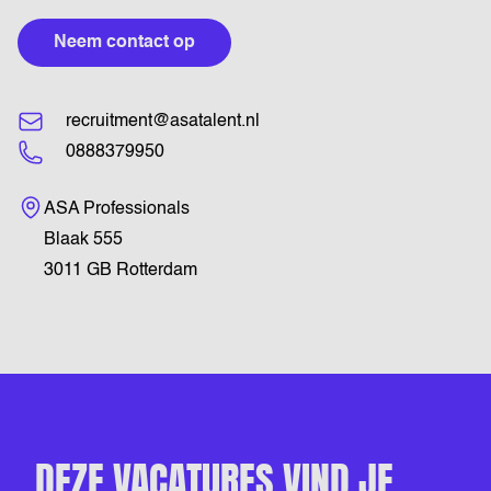
Neem contact op
recruitment@asatalent.nl
0888379950
Bezoekadres
ASA Professionals
Blaak 555
3011 GB Rotterdam
DEZE VACATURES VIND JE