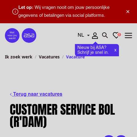
Let op:
Wij vragen nooit om jouw persoonlijke
×
gegevens of betalingen via social platforms.
Talen
Favorieten
0
Home
Zoeken openen
Menu
Nieuw bij ASA?
x
Schrijf je snel in.
Ik zoek werk
Vacatures
Vacature
Terug naar vacatures
CUSTOMER SERVICE BOL
(R'DAM)