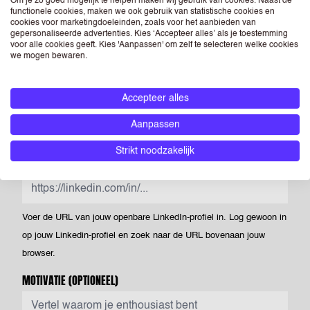
Om je zo goed mogelijk te helpen maken wij gebruik van cookies. Naast de
functionele cookies, maken we ook gebruik van statistische cookies en
Powered by PQINA
cookies voor marketingdoeleinden, zoals voor het aanbieden van
Upload hier jouw CV. Dit is je visitekaartje voor ons én voor
gepersonaliseerde advertenties. Kies ‘Accepteer alles’ als je toestemming
voor alle cookies geeft. Kies 'Aanpassen' om zelf te selecteren welke cookies
opdrachtgevers waar we je voorstellen. Je kunt een foto opnemen
we mogen bewaren.
op je CV, maar als je dit niet doet heeft dit geen negatieve
gevolgen voor je sollicitatie. Als je een foto opneemt in je CV dan
Accepteer alles
geef je ASA Talent - én de bedrijven die horen bij RGF Staffing the
Netherlands - toestemming om deze te verwerken en te
Aanpassen
verstrekken aan (potentiële) opdrachtgevers.
Strikt noodzakelijk
LINKEDIN
(OPTIONEEL)
Voer de URL van jouw openbare LinkedIn-profiel in. Log gewoon in
op jouw Linkedin-profiel en zoek naar de URL bovenaan jouw
browser.
MOTIVATIE
(OPTIONEEL)