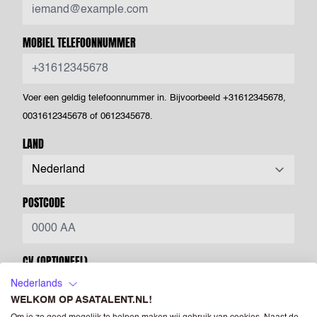
MOBIEL TELEFOONNUMMER
Voer een geldig telefoonnummer in. Bijvoorbeeld +31612345678,
0031612345678 of 0612345678.
LAND
POSTCODE
CV
(OPTIONEEL)
Nederlands
Drag & Drop je bestanden of
Bladeren
WELKOM OP ASATALENT.NL!