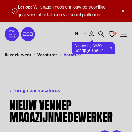
Let op:
Wij vragen nooit om jouw persoonlijke
×
gegevens of betalingen via social platforms.
Talen
Favorieten
0
Home
Zoeken openen
Menu
Nieuw bij ASA?
x
Schrijf je snel in.
Ik zoek werk
Vacatures
Vacature
Terug naar vacatures
NIEUW VENNEP
MAGAZIJNMEDEWERKER