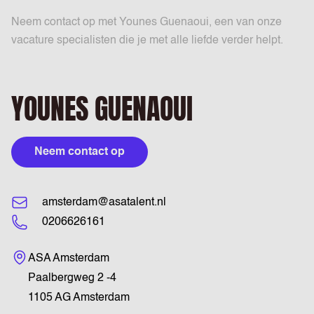
Neem contact op met Younes Guenaoui, een van onze
vacature specialisten die je met alle liefde verder helpt.
YOUNES GUENAOUI
Neem contact op
amsterdam@asatalent.nl
0206626161
Bezoekadres
ASA Amsterdam
Paalbergweg 2 -4
1105 AG Amsterdam