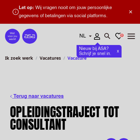
Let op:
Wij vragen nooit om jouw persoonlijke
×
gegevens of betalingen via social platforms.
Talen
Favorieten
0
Home
Zoeken openen
Menu
Nieuw bij ASA?
x
Schrijf je snel in.
Ik zoek werk
Vacatures
Vacature
Terug naar vacatures
OPLEIDINGSTRAJECT TOT
CONSULTANT