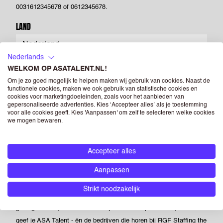
0031612345678 of 0612345678.
LAND
Nederlands
POSTCODE
WELKOM OP ASATALENT.NL!
Om je zo goed mogelijk te helpen maken wij gebruik van cookies. Naast de
functionele cookies, maken we ook gebruik van statistische cookies en
cookies voor marketingdoeleinden, zoals voor het aanbieden van
gepersonaliseerde advertenties. Kies ‘Accepteer alles’ als je toestemming
CV
(OPTIONEEL)
voor alle cookies geeft. Kies 'Aanpassen' om zelf te selecteren welke cookies
we mogen bewaren.
Drag & Drop je bestanden of
Bladeren
Accepteer alles
Powered by PQINA
Upload hier jouw CV. Dit is je visitekaartje voor ons én voor
Aanpassen
opdrachtgevers waar we je voorstellen. Je kunt een foto opnemen
Strikt noodzakelijk
op je CV, maar als je dit niet doet heeft dit geen negatieve
gevolgen voor je sollicitatie. Als je een foto opneemt in je CV dan
geef je ASA Talent - én de bedrijven die horen bij RGF Staffing the