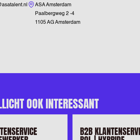
Bezoekadres
satalent.nl
ASA Amsterdam
1
Paalbergweg 2 -4
1105 AG Amsterdam
LLICHT OOK INTERESSANT
TENSERVICE
B2B KLANTENSERV