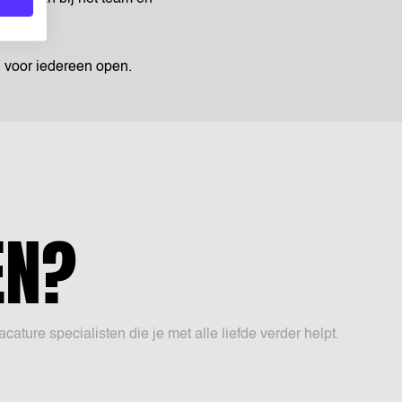
n voor iedereen open.
EN?
ure specialisten die je met alle liefde verder helpt.