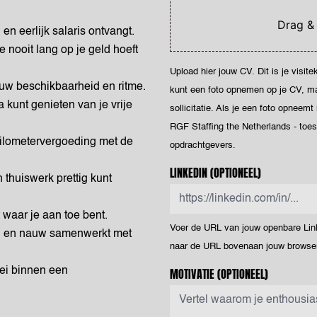
Drag &
en eerlijk salaris ontvangt.
 nooit lang op je geld hoeft
Upload hier jouw CV. Dit is je visit
uw beschikbaarheid en ritme.
kunt een foto opnemen op je CV, maar
 kunt genieten van je vrije
sollicitatie. Als je een foto opneemt
RGF Staffing the Netherlands - toe
kilometervergoeding met de
opdrachtgevers.
LINKEDIN
(OPTIONEEL)
 thuiswerk prettig kunt
t waar je aan toe bent.
Voer de URL van jouw openbare Linke
ijn en nauw samenwerkt met
naar de URL bovenaan jouw browser
oei binnen een
MOTIVATIE
(OPTIONEEL)