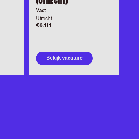
(UTRECHT)
Vast
Utrecht
€3.111
Bekijk vacature