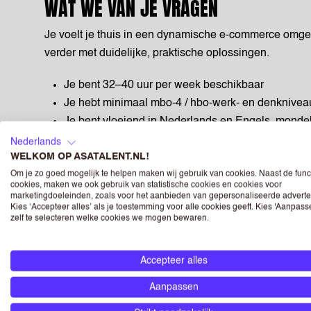
WAT WE VAN JE VRAGEN
Je voelt je thuis in een dynamische e-commerce omgev
verder met duidelijke, praktische oplossingen.
Je bent 32–40 uur per week beschikbaar
Je hebt minimaal mbo-4 / hbo-werk- en denknivea
Je bent vloeiend in Nederlands en Engels, mondelin
Je bent klantgericht, proactief, analytisch en oplo
Nederlands
WELKOM OP ASATALENT.NL!
Je hebt geen vakanties gepland in de eerste twe
Om je zo goed mogelijk te helpen maken wij gebruik van cookies. Naast de func
Je bent bereid om te starten op 29 juni
cookies, maken we ook gebruik van statistische cookies en cookies voor
marketingdoeleinden, zoals voor het aanbieden van gepersonaliseerde adverte
OVER HET BEDRIJF
Kies ‘Accepteer alles’ als je toestemming voor alle cookies geeft. Kies 'Aanpas
zelf te selecteren welke cookies we mogen bewaren.
Bol is sinds 1999 het toonaangevende e-commercepla
een locatie in Utrecht en werkzaamheden voor deze rol
Accepteer alles
een informele, open omgeving waar samenwerking cen
Aanpassen
optrekt met betrokken collega’s. Er is veel ruimte om je
persoonlijk als professioneel verder te ontwikkelen. Slu