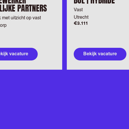
EWERKER
BOL | HYBRIDE
LIJKE PARTNERS
Vast
Utrecht
k met uitzicht op vast
€3.111
orp
kijk vacature
Bekijk vacature