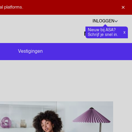
×
al platforms.
INLOGGEN
Nieuw bij ASA?
Talen
x
Favoriete
0
Schrijf je snel in.
Zoeken openen
Vestigingen