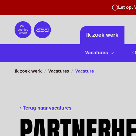
Let op:
W
Home
Ik zoek werk
Vacatures
O
Submenu 
Ik zoek werk
Vacatures
Vacature
Terug naar vacatures
PARTNERH