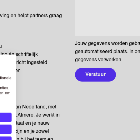
ing en helpt partners graag
Jouw gegevens worden gebruik
u
geautomatiseerd plaats. In o
g én schriftelijk
gegevens verwerken.
ssingsgericht ingesteld
e maanden
Verstuur
tionele
nties.
sen' om
tform van Nederland, met
 vanuit Almere. Je werkt in
traal staat en je nauw
zelf te zijn en je zowel
it je aan bij het team en