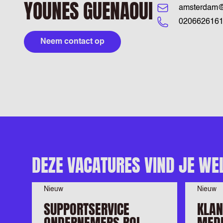
YOUNES GUENAOUI
amsterdam@a
020662616
Neem contact op
DEZE VACATURES VIND JE WE
Nieuw
Nieuw
SUPPORTSERVICE
KLAN