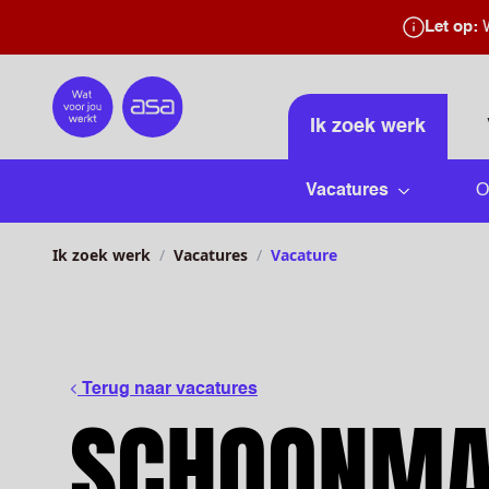
Let op:
W
Home
Ik zoek werk
Vacatures
O
Submenu 
Ik zoek werk
Vacatures
Vacature
Terug naar vacatures
SCHOONMA