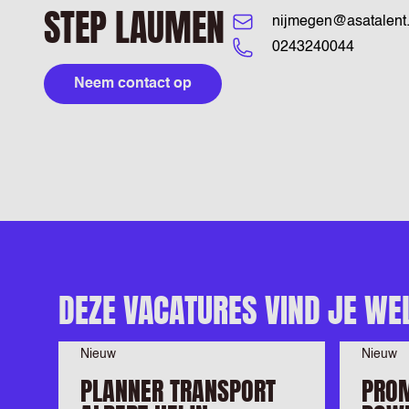
STEP LAUMEN
nijmegen@asatalent.
0243240044
Neem contact op
DEZE VACATURES VIND JE WE
Nieuw
Nieuw
PLANNER TRANSPORT
PRO