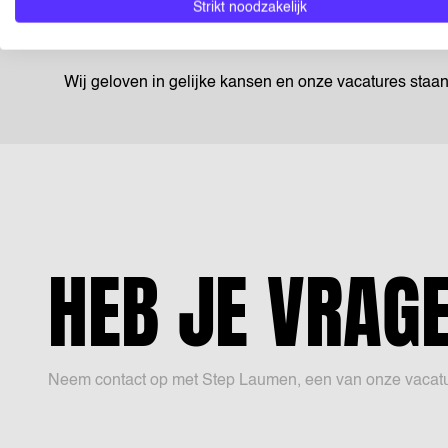
vaste afdelingen. Je krijgt ruimte om jezelf profession
Strikt noodzakelijk
en zorgvuldig werk 😊 Sluit je aan bij ons team.
Wij geloven in gelijke kansen en onze vacatures staa
HEB JE VRAG
Neem contact op met Step Laumen, een van onze vacature 