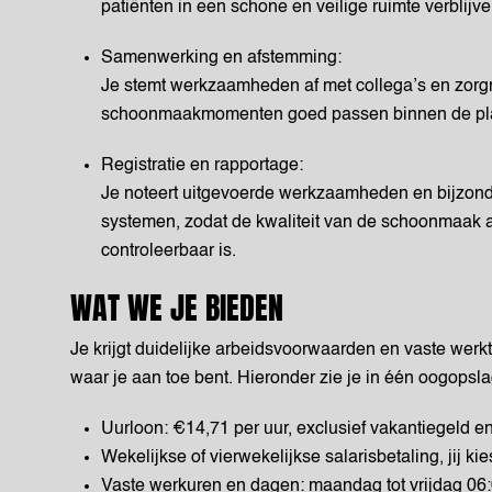
patiënten in een schone en veilige ruimte verblijve
Samenwerking en afstemming:
Je stemt werkzaamheden af met collega’s en zor
schoonmaakmomenten goed passen binnen de pla
Registratie en rapportage:
Je noteert uitgevoerde werkzaamheden en bijzonde
systemen, zodat de kwaliteit van de schoonmaak 
controleerbaar is.
WAT WE JE BIEDEN
Je krijgt duidelijke arbeidsvoorwaarden en vaste werkt
waar je aan toe bent. Hieronder zie je in één oogopsl
Uurloon: €14,71 per uur, exclusief vakantiegeld e
Wekelijkse of vierwekelijkse salarisbetaling, jij kie
Vaste werkuren en dagen: maandag tot vrijdag 06: