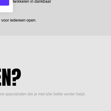
eel te ontwikkelen in dankbaar
n voor iedereen open.
EN?
specialisten die je met alle liefde verder helpt.