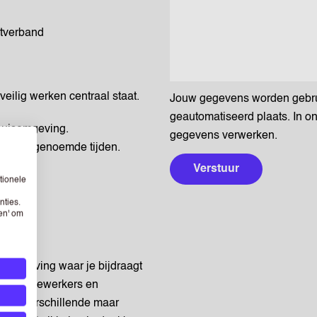
stverband
eilig werken centraal staat.
Jouw gegevens worden gebruik
geautomatiseerd plaats. In o
nhuisomgeving.
gegevens verwerken.
binnen genoemde tijden.
Verstuur
tionele
omgang.
nties.
sen' om
somgeving waar je bijdraagt
ten, medewerkers en
’s op verschillende maar