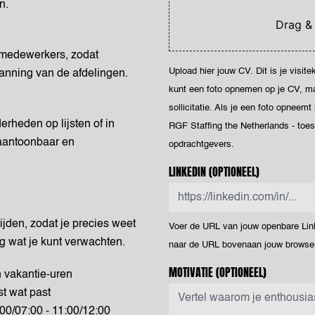
n.
Drag &
gmedewerkers, zodat
Upload hier jouw CV. Dit is je visit
nning van de afdelingen.
kunt een foto opnemen op je CV, maar
sollicitatie. Als je een foto opneemt
rheden op lijsten of in
RGF Staffing the Netherlands - toe
aantoonbaar en
opdrachtgevers.
LINKEDIN
(OPTIONEEL)
ijden, zodat je precies weet
Voer de URL van jouw openbare Linke
ag wat je kunt verwachten.
naar de URL bovenaan jouw browser
MOTIVATIE
(OPTIONEEL)
n vakantie-uren
st wat past
00/07:00 - 11:00/12:00