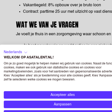
Vakantiegeld: 8% opbouw over je bruto loon
Contract: parttime 25 uur met uitzicht op vast dien
WAT WE VAN JE VRAGEN
Je voelt je thuis in een zorgomgeving waar schoon en v
Je bent nauwkeurig en werkt netjes in een zieke
Je bent doordeweeks vijf ochtenden beschikbaar 
Nederlands
WELKOM OP ASATALENT.NL!
Je hebt minimaal MBO 1 werk- en denkniveau.
Om je zo goed mogelijk te helpen maken wij gebruik van cookies. Naast de func
Je bent vriendelijk, behulpzaam en prettig in de 
cookies, maken we ook gebruik van statistische cookies en cookies voor
Je bent fysiek fit en werkt graag samen in team.
marketingdoeleinden, zoals voor het aanbieden van gepersonaliseerde adverte
Kies ‘Accepteer alles’ als je toestemming voor alle cookies geeft. Kies 'Aanpas
zelf te selecteren welke cookies we mogen bewaren.
OVER HET BEDRIJF
Bij Radboudumc werk je in een dynamische ziekenhui
Accepteer alles
aan een schone en veilige zorgomgeving voor patiën
Aanpassen
bezoekers. Je komt in een team met gezellige collega