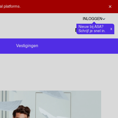
×
al platforms.
INLOGGEN
Nieuw bij ASA?
Talen
x
Favoriete
0
Schrijf je snel in.
Zoeken openen
Vestigingen