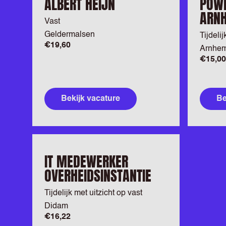
ALBERT HEIJN
POWE
ARN
Vast
Geldermalsen
Tijdelij
€19,60
Arnhe
€15,00
Bekijk vacature
Be
IT MEDEWERKER
OVERHEIDSINSTANTIE
Tijdelijk met uitzicht op vast
Didam
€16,22