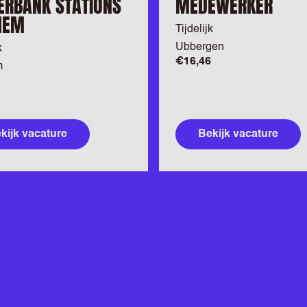
RBANK STATIONS
MEDEWERKER
HEM
Tijdelijk
Ubbergen
k
€16,46
m
kijk vacature
Bekijk vacature