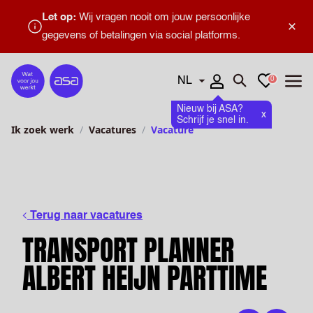
Let op:
Wij vragen nooit om jouw persoonlijke
×
gegevens of betalingen via social platforms.
Talen
Favorieten
0
Home
Zoeken openen
Menu
Nieuw bij ASA?
x
Schrijf je snel in.
Ik zoek werk
Vacatures
Vacature
Terug naar vacatures
TRANSPORT PLANNER
ALBERT HEIJN PARTTIME