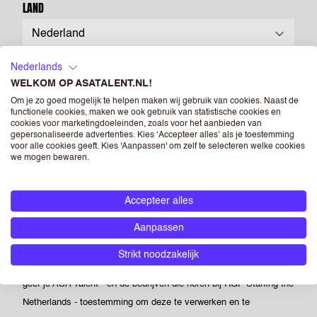
LAND
POSTCODE
Nederlands
WELKOM OP ASATALENT.NL!
Om je zo goed mogelijk te helpen maken wij gebruik van cookies. Naast de
functionele cookies, maken we ook gebruik van statistische cookies en
CV
(OPTIONEEL)
cookies voor marketingdoeleinden, zoals voor het aanbieden van
gepersonaliseerde advertenties. Kies ‘Accepteer alles’ als je toestemming
voor alle cookies geeft. Kies 'Aanpassen' om zelf te selecteren welke cookies
we mogen bewaren.
Drag & Drop je bestanden of
Bladeren
Powered by PQINA
Accepteer alles
Upload hier jouw CV. Dit is je visitekaartje voor ons én voor
Aanpassen
opdrachtgevers waar we je voorstellen. Je kunt een foto opnemen
op je CV, maar als je dit niet doet heeft dit geen negatieve
Strikt noodzakelijk
gevolgen voor je sollicitatie. Als je een foto opneemt in je CV dan
geef je ASA Talent - én de bedrijven die horen bij RGF Staffing the
Netherlands - toestemming om deze te verwerken en te