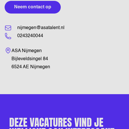
Neem contact op
nijmegen@asatalent.nl
0243240044
Bezoekadres
ASA Nijmegen
Bijleveldsingel 84
6524 AE Nijmegen
DEZE VACATURES VIND JE